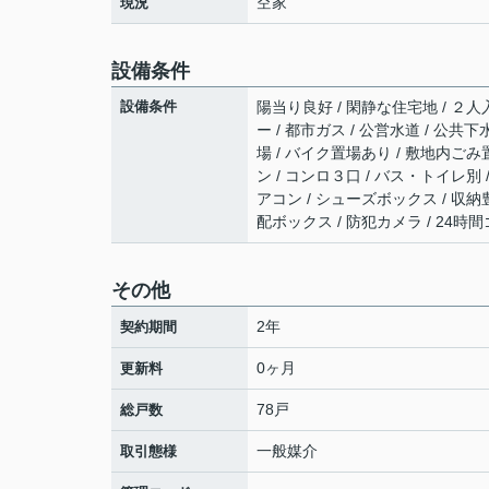
空家
現況
設備条件
設備条件
陽当り良好 / 閑静な住宅地 / ２人入
ー / 都市ガス / 公営水道 / 公共下
場 / バイク置場あり / 敷地内ごみ
ン / コンロ３口 / バス・トイレ別 
アコン / シューズボックス / 収納豊富
配ボックス / 防犯カメラ / 24時
その他
2年
契約期間
0ヶ月
更新料
78戸
総戸数
一般媒介
取引態様