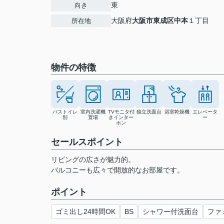
東
向き
大阪府
大阪市東成区
中本
１丁目
所在地
物件の特徴
バストイレ
室内洗濯機
TVモニタ付
独立洗面台
浴室乾燥機
エレベータ
別
置場
きインター
ー
ホン
セールスポイント
リビングの広さが魅力的。
バルコニーも広々で開放的なお部屋です。
ポイント
ゴミ出し24時間OK
BS
シャワー付洗面台
ファ