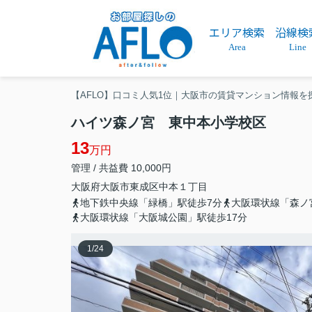
エリア検索
沿線検
Area
Line
【AFLO】口コミ人気1位｜大阪市の賃貸マンション情報を
ハイツ森ノ宮 東中本小学校区
13
万円
管理 / 共益費 10,000円
大阪府
大阪市東成区
中本
１丁目
地下鉄中央線「緑橋」駅徒歩7分
大阪環状線「森ノ
大阪環状線「大阪城公園」駅徒歩17分
1
/
24