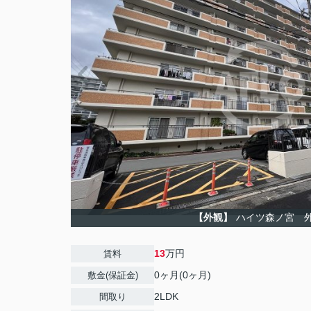
【外観】
ハイツ森ノ宮 
13
万円
賃料
0ヶ月(0ヶ月)
敷金(保証金)
2LDK
間取り