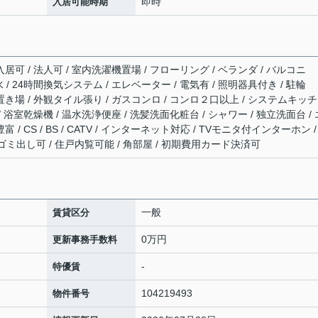
即時
入居可能時期
居可 / 法人可 / 室内洗濯機置場 / フローリング / ベランダ / バルコニ
水 / 24時間換気システム / エレベーター / 電気有 / 照明器具付き / 駐輪
置き場 / 外観タイル張り / ガスコンロ / コンロ２口以上 / システムキッチ
/ 浴室乾燥機 / 温水洗浄便座 / 洗髪洗面化粧台 / シャワー / 独立洗面台 / 
 / CS / BS / CATV / インターネット対応 / TVモニタ付インターホン /
間ゴミ出し可 / 住戸内覧可能 / 角部屋 / 初期費用カード決済可
一般
賃貸区分
0万円
更新事務手数料
-
特優賃
104219493
物件番号