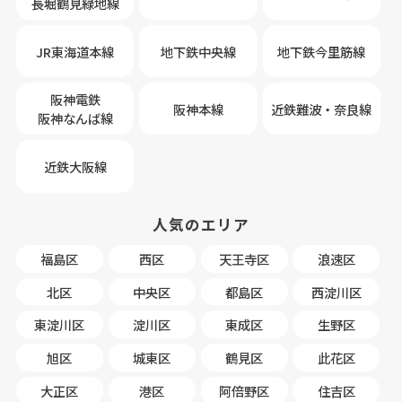
長堀鶴見緑地線
JR東海道本線
地下鉄中央線
地下鉄今里筋線
阪神電鉄
阪神本線
近鉄難波・奈良線
阪神なんば線
近鉄大阪線
人気のエリア
福島区
西区
天王寺区
浪速区
北区
中央区
都島区
西淀川区
東淀川区
淀川区
東成区
生野区
旭区
城東区
鶴見区
此花区
大正区
港区
阿倍野区
住吉区