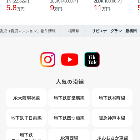
1K (22.82㎡)
1LDK (40.00㎡)
2LDK (60.00㎡)
1
5.8
9
11
万円
万円
万円
の賃貸（賃貸マンション）物件情報
福島駅
リビエナ グラン 新梅田
人気の沿線
JR大阪環状線
地下鉄御堂筋線
地下鉄谷町線
地下鉄千日前線
地下鉄四つ橋線
阪急神戸本線
地下鉄
JR東西線
JRおおさか車線