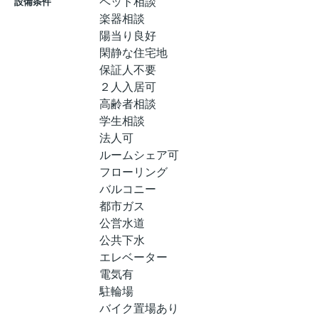
ペット相談
設備条件
楽器相談
陽当り良好
閑静な住宅地
保証人不要
２人入居可
高齢者相談
学生相談
法人可
ルームシェア可
フローリング
バルコニー
都市ガス
公営水道
公共下水
エレベーター
電気有
駐輪場
バイク置場あり