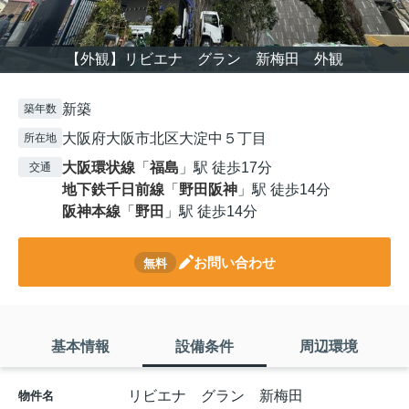
【外観】リビエナ グラン 新梅田 外観
新築
築年数
大阪府大阪市北区大淀中５丁目
所在地
大阪環状線
「
福島
」駅 徒歩17分
交通
地下鉄千日前線
「
野田阪神
」駅 徒歩14分
阪神本線
「
野田
」駅 徒歩14分
お問い合わせ
無料
基本情報
設備条件
周辺環境
リビエナ グラン 新梅田
物件名