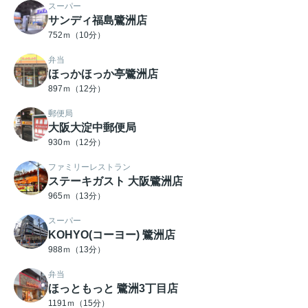
スーパー
サンディ福島鷺洲店
752ｍ（10分）
弁当
ほっかほっか亭鷺洲店
897ｍ（12分）
郵便局
大阪大淀中郵便局
930ｍ（12分）
ファミリーレストラン
ステーキガスト 大阪鷺洲店
965ｍ（13分）
スーパー
KOHYO(コーヨー) 鷺洲店
988ｍ（13分）
弁当
ほっともっと 鷺洲3丁目店
1191ｍ（15分）