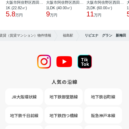
大阪市阿倍野区西田辺町１丁目
大阪市阿倍野区西田辺町１丁目
大阪市阿倍野区西田辺町１丁目
1K (22.82㎡)
1LDK (40.00㎡)
2LDK (60.00㎡)
1
5.8
9
11
万円
万円
万円
の賃貸（賃貸マンション）物件情報
福島駅
リビエナ グラン 新梅田
人気の沿線
JR大阪環状線
地下鉄御堂筋線
地下鉄谷町線
地下鉄千日前線
地下鉄四つ橋線
阪急神戸本線