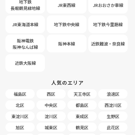
地下鉄
JR東西線
JRおおさか車線
長堀鶴見緑地線
JR東海道本線
地下鉄中央線
地下鉄今里筋線
阪神電鉄
阪神本線
近鉄難波・奈良線
阪神なんば線
近鉄大阪線
人気のエリア
福島区
西区
天王寺区
浪速区
北区
中央区
都島区
西淀川区
東淀川区
淀川区
東成区
生野区
旭区
城東区
鶴見区
此花区