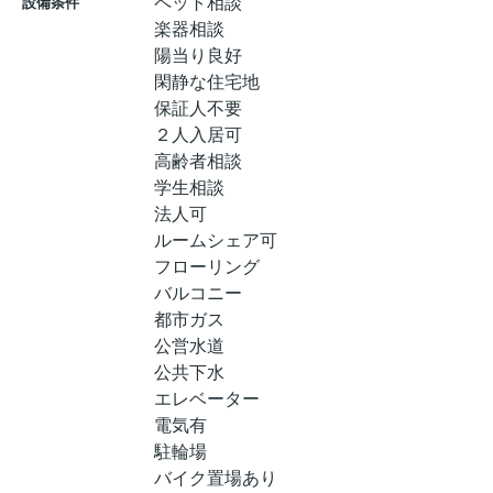
ペット相談
設備条件
楽器相談
陽当り良好
閑静な住宅地
保証人不要
２人入居可
高齢者相談
学生相談
法人可
ルームシェア可
フローリング
バルコニー
都市ガス
公営水道
公共下水
エレベーター
電気有
駐輪場
バイク置場あり