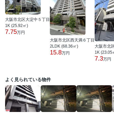
大阪市北区大淀中５丁目
1K (25.92㎡)
7.75
万円
大阪市北区西天満６丁目
大阪市北
2LDK (68.36㎡)
15.8
1K (23.05
万円
7.3
万円
よく見られている物件