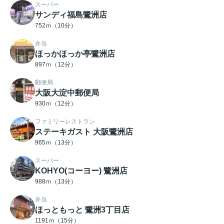
スーパー
サンディ福島鷺洲店
752ｍ（10分）
弁当
ほっかほっか亭鷺洲店
897ｍ（12分）
郵便局
大阪大淀中郵便局
930ｍ（12分）
ファミリーレストラン
ステーキガスト 大阪鷺洲店
965ｍ（13分）
スーパー
KOHYO(コーヨー) 鷺洲店
988ｍ（13分）
弁当
ほっともっと 鷺洲3丁目店
1191ｍ（15分）