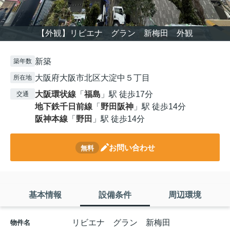
【外観】リビエナ グラン 新梅田 外観
新築
築年数
大阪府大阪市北区大淀中５丁目
所在地
大阪環状線
「
福島
」駅 徒歩17分
交通
地下鉄千日前線
「
野田阪神
」駅 徒歩14分
阪神本線
「
野田
」駅 徒歩14分
お問い合わせ
無料
基本情報
設備条件
周辺環境
リビエナ グラン 新梅田
物件名