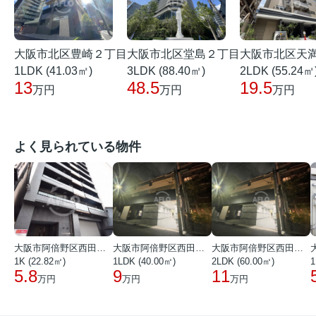
大阪市北区豊崎２丁目
大阪市北区堂島２丁目
大阪市北区天
1LDK (41.03㎡)
3LDK (88.40㎡)
2LDK (55.24㎡
13
48.5
19.5
万円
万円
万円
よく見られている物件
大阪市阿倍野区西田辺町１丁目
大阪市阿倍野区西田辺町１丁目
大阪市阿倍野区西田辺町１丁目
1K (22.82㎡)
1LDK (40.00㎡)
2LDK (60.00㎡)
1
5.8
9
11
万円
万円
万円