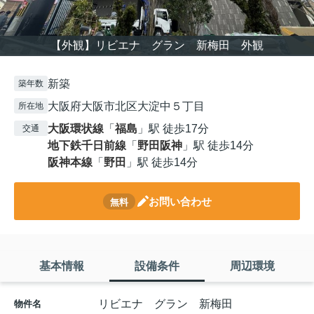
【外観】リビエナ グラン 新梅田 外観
新築
築年数
大阪府大阪市北区大淀中５丁目
所在地
大阪環状線
「
福島
」駅 徒歩17分
交通
地下鉄千日前線
「
野田阪神
」駅 徒歩14分
阪神本線
「
野田
」駅 徒歩14分
お問い合わせ
無料
基本情報
設備条件
周辺環境
リビエナ グラン 新梅田
物件名