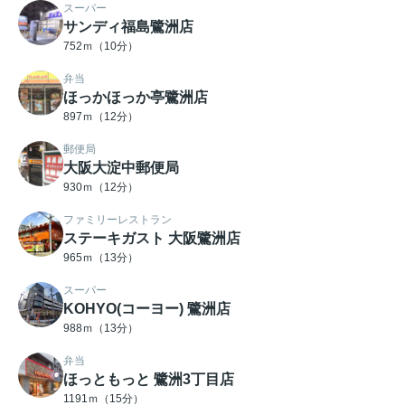
スーパー
サンディ福島鷺洲店
752ｍ（10分）
弁当
ほっかほっか亭鷺洲店
897ｍ（12分）
郵便局
大阪大淀中郵便局
930ｍ（12分）
ファミリーレストラン
ステーキガスト 大阪鷺洲店
965ｍ（13分）
スーパー
KOHYO(コーヨー) 鷺洲店
988ｍ（13分）
弁当
ほっともっと 鷺洲3丁目店
1191ｍ（15分）