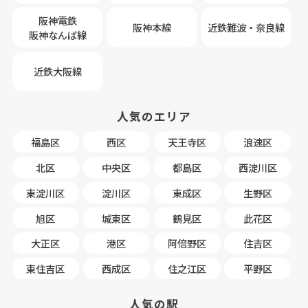
阪神電鉄
阪神本線
近鉄難波・奈良線
阪神なんば線
近鉄大阪線
人気のエリア
福島区
西区
天王寺区
浪速区
北区
中央区
都島区
西淀川区
東淀川区
淀川区
東成区
生野区
旭区
城東区
鶴見区
此花区
大正区
港区
阿倍野区
住吉区
東住吉区
西成区
住之江区
平野区
人気の駅