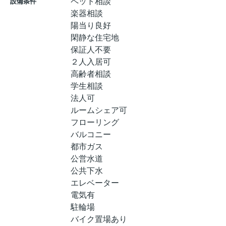
ペット相談
設備条件
楽器相談
陽当り良好
閑静な住宅地
保証人不要
２人入居可
高齢者相談
学生相談
法人可
ルームシェア可
フローリング
バルコニー
都市ガス
公営水道
公共下水
エレベーター
電気有
駐輪場
バイク置場あり