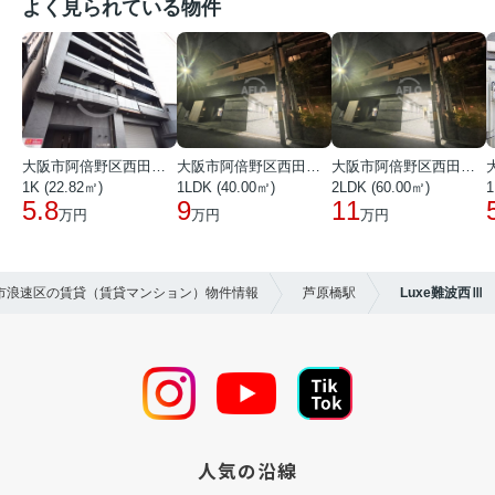
よく見られている物件
大阪市阿倍野区西田辺町１丁目
大阪市阿倍野区西田辺町１丁目
大阪市阿倍野区西田辺町１丁目
1K (22.82㎡)
1LDK (40.00㎡)
2LDK (60.00㎡)
1
5.8
9
11
万円
万円
万円
阪市浪速区の賃貸（賃貸マンション）物件情報
芦原橋駅
Luxe難波西Ⅲ
人気の沿線