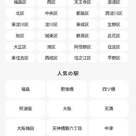
福島区
西区
天王寺区
浪速区
北区
中央区
都島区
西淀川区
東淀川区
淀川区
東成区
生野区
旭区
城東区
鶴見区
此花区
大正区
港区
阿倍野区
住吉区
東住吉区
西成区
住之江区
平野区
人気の駅
福島
肥後橋
四ツ橋
阿波座
大阪
天満
大阪梅田
天神橋筋六丁目
中津