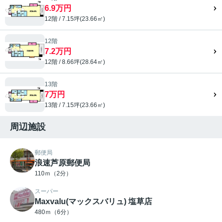
6.9万円
12階 / 7.15坪(23.66㎡)
12階
7.2万円
12階 / 8.66坪(28.64㎡)
13階
7万円
13階 / 7.15坪(23.66㎡)
周辺施設
郵便局
浪速芦原郵便局
110ｍ（2分）
スーパー
Maxvalu(マックスバリュ) 塩草店
480ｍ（6分）