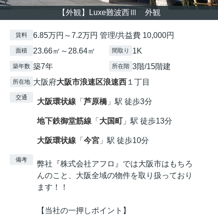
【外観】Luxe難波西Ⅲ 外観
6.85万円～7.2万円 管理/共益費 10,000円
賃料
23.66㎡～28.64㎡
1K
面積
間取り
築7年
3階/15階建
築年数
所在階
大阪府
大阪市浪速区
浪速西
１丁目
所在地
交通
大阪環状線
「
芦原橋
」駅 徒歩3分
地下鉄御堂筋線
「
大国町
」駅 徒歩13分
大阪環状線
「
今宮
」駅 徒歩10分
備考
弊社『株式会社アフロ』では大阪市はもちろ
んのこと、大阪全域の物件を取り扱っており
ます！！
【当社の一押しポイント】