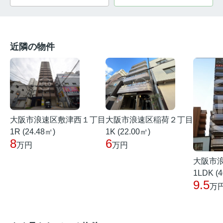
近隣の物件
大阪市浪速区稲荷２丁目
大阪市浪速区敷津西１丁目
1K (22.00㎡)
1R (24.48㎡)
6
8
万円
万円
大阪市
1LDK (4
9.5
万