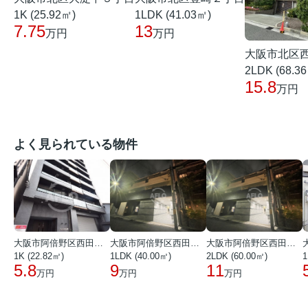
1K (25.92㎡)
1LDK (41.03㎡)
7.75
13
万円
万円
大阪市北区
2LDK (68.3
15.8
万円
よく見られている物件
大阪市阿倍野区西田辺町１丁目
大阪市阿倍野区西田辺町１丁目
大阪市阿倍野区西田辺町１丁目
1K (22.82㎡)
1LDK (40.00㎡)
2LDK (60.00㎡)
1
5.8
9
11
万円
万円
万円