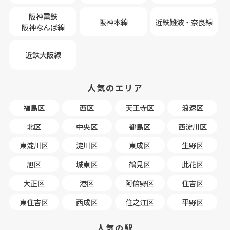
阪神電鉄
阪神本線
近鉄難波・奈良線
阪神なんば線
近鉄大阪線
人気のエリア
福島区
西区
天王寺区
浪速区
北区
中央区
都島区
西淀川区
東淀川区
淀川区
東成区
生野区
旭区
城東区
鶴見区
此花区
大正区
港区
阿倍野区
住吉区
東住吉区
西成区
住之江区
平野区
人気の駅