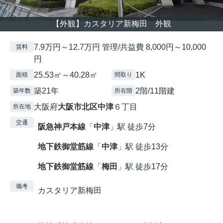
【外観】カスタリア新梅田 外観
7.9万円～12.7万円 管理/共益費 8,000円～10,000
賃料
円
25.53㎡～40.28㎡
1K
面積
間取り
築21年
2階/11階建
築年数
所在階
大阪府
大阪市北区
中津
６丁目
所在地
交通
阪急神戸本線
「
中津
」駅 徒歩7分
地下鉄御堂筋線
「
中津
」駅 徒歩13分
地下鉄御堂筋線
「
梅田
」駅 徒歩17分
備考
カスタリア新梅田