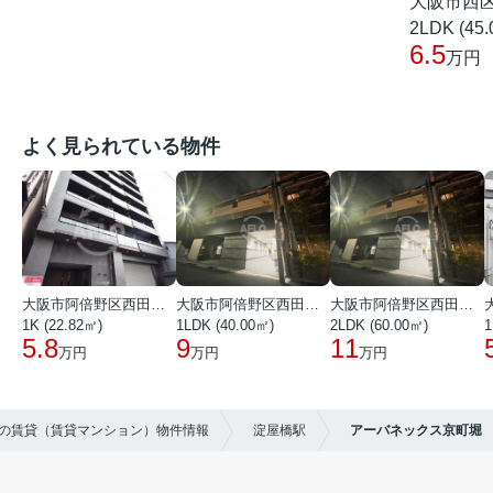
大阪市西
2LDK (45
6.5
万円
よく見られている物件
大阪市阿倍野区西田辺町１丁目
大阪市阿倍野区西田辺町１丁目
大阪市阿倍野区西田辺町１丁目
1K (22.82㎡)
1LDK (40.00㎡)
2LDK (60.00㎡)
1
5.8
9
11
万円
万円
万円
区の賃貸（賃貸マンション）物件情報
淀屋橋駅
アーバネックス京町堀