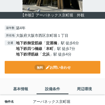
【外観】アーバネックス京町堀 外観
築4年
築年数
大阪府大阪市西区京町堀１丁目
所在地
地下鉄御堂筋線
「
淀屋橋
」駅 徒歩6分
交通
地下鉄四つ橋線
「
本町
」駅 徒歩7分
地下鉄堺筋線
「
北浜
」駅 徒歩4分
お問い合わせ
無料
基本情報
設備条件
周辺環境
アーバネックス京町堀
物件名