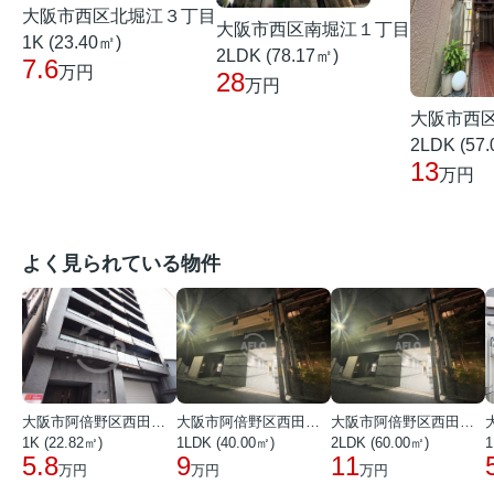
大阪市西区北堀江３丁目
大阪市西区南堀江１丁目
1K (23.40㎡)
2LDK (78.17㎡)
7.6
万円
28
万円
大阪市西
2LDK (57
13
万円
よく見られている物件
大阪市阿倍野区西田辺町１丁目
大阪市阿倍野区西田辺町１丁目
大阪市阿倍野区西田辺町１丁目
1K (22.82㎡)
1LDK (40.00㎡)
2LDK (60.00㎡)
1
5.8
9
11
万円
万円
万円