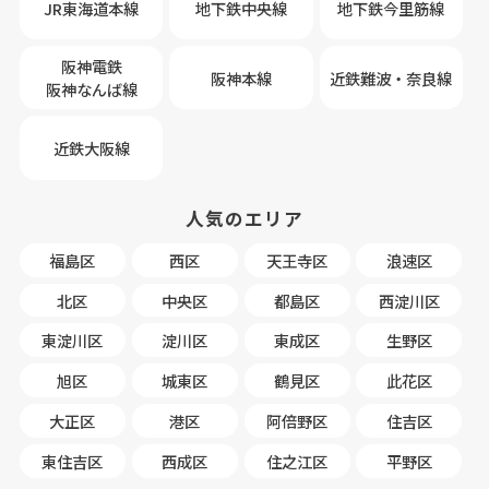
JR東海道本線
地下鉄中央線
地下鉄今里筋線
阪神電鉄
阪神本線
近鉄難波・奈良線
阪神なんば線
近鉄大阪線
人気のエリア
福島区
西区
天王寺区
浪速区
北区
中央区
都島区
西淀川区
東淀川区
淀川区
東成区
生野区
旭区
城東区
鶴見区
此花区
大正区
港区
阿倍野区
住吉区
東住吉区
西成区
住之江区
平野区