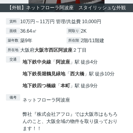
【外観】ネットフローラ阿波座 スタイリッシュな外観
10万円～11万円 管理/共益費 10,000円
賃料
36.64㎡
2K
面積
間取り
築9年
2階/11階建
築年数
所在階
大阪府
大阪市西区
阿波座
２丁目
所在地
交通
地下鉄中央線
「
阿波座
」駅 徒歩4分
地下鉄長堀鶴見緑地
「
西大橋
」駅 徒歩10分
地下鉄四つ橋線
「
本町
」駅 徒歩9分
備考
ネットフローラ阿波座
弊社『株式会社アフロ』では大阪市はもちろ
んのこと、大阪全域の物件を取り扱っており
ます！！