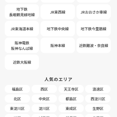
地下鉄
JR東西線
JRおおさか車線
長堀鶴見緑地線
JR東海道本線
地下鉄中央線
地下鉄今里筋線
阪神電鉄
阪神本線
近鉄難波・奈良線
阪神なんば線
近鉄大阪線
人気のエリア
福島区
西区
天王寺区
浪速区
北区
中央区
都島区
西淀川区
東淀川区
淀川区
東成区
生野区