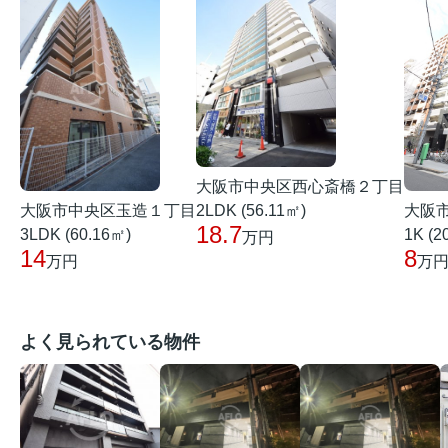
大阪市中央区西心斎橋２丁目
大阪市中央区玉造１丁目
大阪
2LDK (56.11㎡)
18.7
3LDK (60.16㎡)
1K (2
万円
14
8
万円
万
よく見られている物件