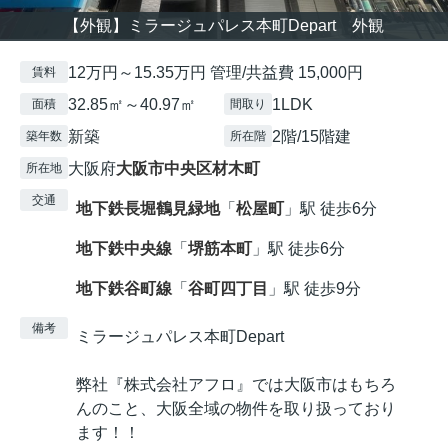
【外観】ミラージュパレス本町Depart 外観
12万円～15.35万円 管理/共益費 15,000円
賃料
32.85㎡～40.97㎡
1LDK
面積
間取り
新築
2階/15階建
築年数
所在階
大阪府
大阪市中央区
材木町
所在地
交通
地下鉄長堀鶴見緑地
「
松屋町
」駅 徒歩6分
地下鉄中央線
「
堺筋本町
」駅 徒歩6分
地下鉄谷町線
「
谷町四丁目
」駅 徒歩9分
備考
ミラージュパレス本町Depart
弊社『株式会社アフロ』では大阪市はもちろ
んのこと、大阪全域の物件を取り扱っており
ます！！