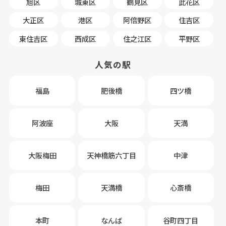
旭区
城東区
鶴見区
此花区
大正区
港区
阿倍野区
住吉区
東住吉区
西成区
住之江区
平野区
人気の駅
福島
肥後橋
四ツ橋
阿波座
大阪
天満
大阪梅田
天神橋筋六丁目
中津
梅田
天満橋
心斎橋
本町
なんば
谷町四丁目