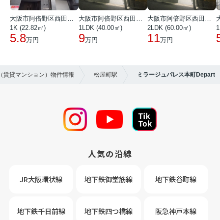
大阪市阿倍野区西田辺町１丁目
大阪市阿倍野区西田辺町１丁目
大阪市阿倍野区西田辺町１丁目
1K (22.82㎡)
1LDK (40.00㎡)
2LDK (60.00㎡)
1
5.8
9
11
万円
万円
万円
貸（賃貸マンション）物件情報
松屋町駅
ミラージュパレス本町Depart
人気の沿線
JR大阪環状線
地下鉄御堂筋線
地下鉄谷町線
地下鉄千日前線
地下鉄四つ橋線
阪急神戸本線