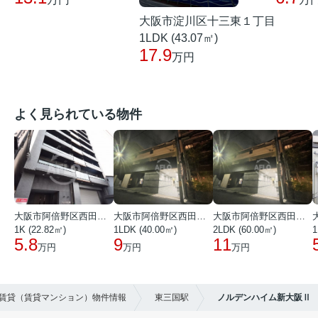
大阪市淀川区十三東１丁目
1LDK (43.07㎡)
17.9
万円
よく見られている物件
大阪市阿倍野区西田辺町１丁目
大阪市阿倍野区西田辺町１丁目
大阪市阿倍野区西田辺町１丁目
1K (22.82㎡)
1LDK (40.00㎡)
2LDK (60.00㎡)
1
5.8
9
11
万円
万円
万円
の賃貸（賃貸マンション）物件情報
東三国駅
ノルデンハイム新大阪Ⅱ