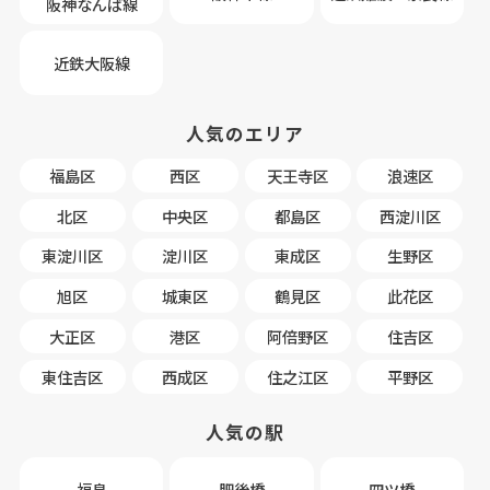
阪神なんば線
近鉄大阪線
人気のエリア
福島区
西区
天王寺区
浪速区
北区
中央区
都島区
西淀川区
東淀川区
淀川区
東成区
生野区
旭区
城東区
鶴見区
此花区
大正区
港区
阿倍野区
住吉区
東住吉区
西成区
住之江区
平野区
人気の駅
福島
肥後橋
四ツ橋