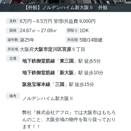
【外観】ノルデンハイム新大阪Ⅱ 外観
6万円～6.5万円 管理/共益費 9,000円
賃料
24.67㎡～27.09㎡
1DK
面積
間取り
築25年
5階/14階建
築年数
所在階
大阪府
大阪市淀川区
宮原
５丁目
所在地
交通
地下鉄御堂筋線
「
東三国
」駅 徒歩5分
地下鉄御堂筋線
「
新大阪
」駅 徒歩10分
阪急宝塚本線
「
三国
」駅 徒歩15分
備考
ノルデンハイム新大阪Ⅱ
弊社『株式会社アフロ』では大阪市はもちろ
んのこと、大阪全域の物件を取り扱っており
ます！！