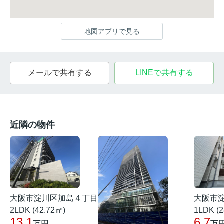
地図アプリで見る
メールで共有する
LINEで共有する
近隣の物件
大阪市淀川区加島４丁目
大阪市
2LDK (42.72㎡)
1LDK (2
13.1
6.7
万円
万