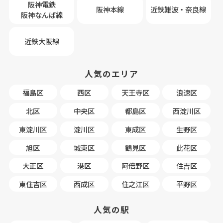
阪神電鉄
阪神本線
近鉄難波・奈良線
阪神なんば線
近鉄大阪線
人気のエリア
福島区
西区
天王寺区
浪速区
北区
中央区
都島区
西淀川区
東淀川区
淀川区
東成区
生野区
旭区
城東区
鶴見区
此花区
大正区
港区
阿倍野区
住吉区
東住吉区
西成区
住之江区
平野区
人気の駅