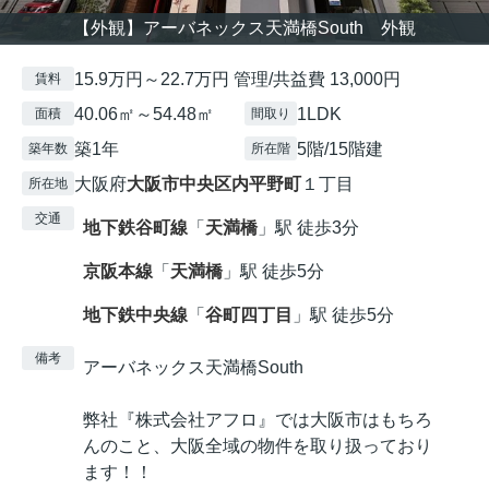
【外観】アーバネックス天満橋South 外観
15.9万円～22.7万円 管理/共益費 13,000円
賃料
40.06㎡～54.48㎡
1LDK
面積
間取り
築1年
5階/15階建
築年数
所在階
大阪府
大阪市中央区
内平野町
１丁目
所在地
交通
地下鉄谷町線
「
天満橋
」駅 徒歩3分
京阪本線
「
天満橋
」駅 徒歩5分
地下鉄中央線
「
谷町四丁目
」駅 徒歩5分
備考
アーバネックス天満橋South
弊社『株式会社アフロ』では大阪市はもちろ
んのこと、大阪全域の物件を取り扱っており
ます！！