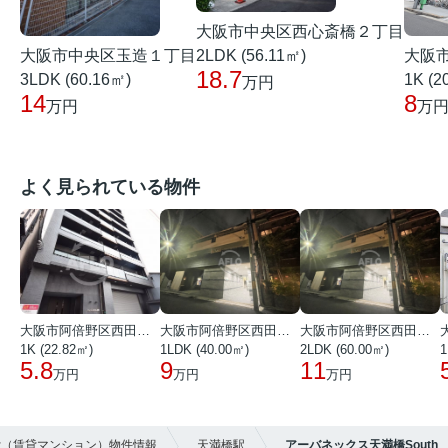
大阪市中央区西心斎橋２丁目
大阪市中央区玉造１丁目
大阪
2LDK (56.11㎡)
18.7
3LDK (60.16㎡)
1K (2
万円
14
8
万円
万
よく見られている物件
大阪市阿倍野区西田辺町１丁目
大阪市阿倍野区西田辺町１丁目
大阪市阿倍野区西田辺町１丁目
1K (22.82㎡)
1LDK (40.00㎡)
2LDK (60.00㎡)
1
5.8
9
11
万円
万円
万円
貸（賃貸マンション）物件情報
天満橋駅
アーバネックス天満橋South