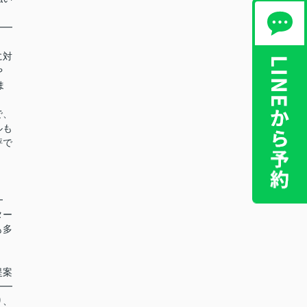
━━
に対
や
ま
で、
ルも
評で
！
━
ター
も多
提案
━━
り、