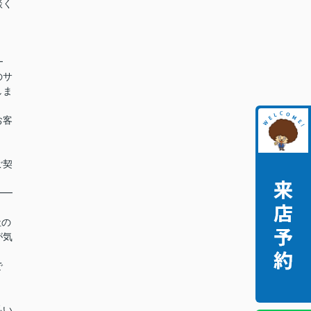
談く
━
のサ
しま
お客
ご契
━━
社の
が気
で
払い