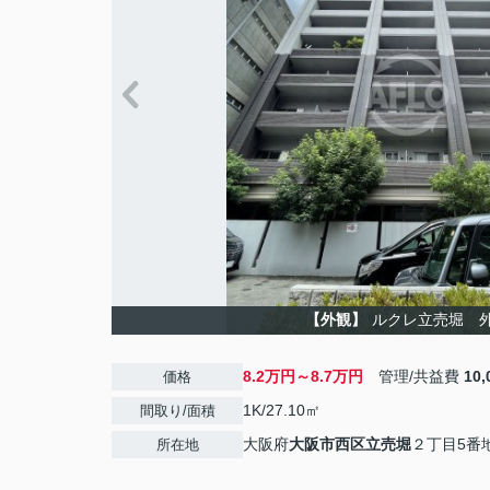
【外観】
ルクレ立売堀 
8.2万円～8.7万円
管理/共益費
10
価格
1K/27.10㎡
間取り/面積
大阪府
大阪市西区
立売堀
２丁目5番地
所在地