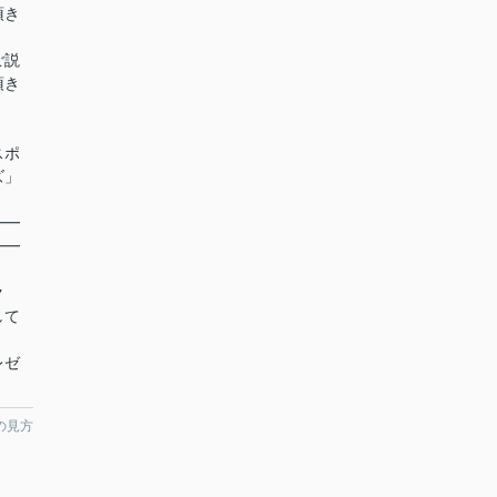
頂き
ご説
頂き
スポ
ズ」
━━
━━
ク
して
レゼ
の見方