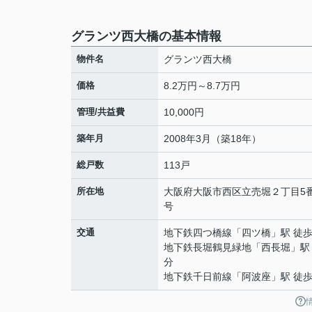
グランツ西大橋の基本情報
物件名
グランツ西大橋
価格
8.2万円～8.7万円
管理/共益費
10,000円
築年月
2008年3月（築18年）
総戸数
113戸
所在地
大阪府
大阪市西区
立売堀
２丁目5番
号
交通
地下鉄四つ橋線
「
四ツ橋
」駅 徒歩
地下鉄長堀鶴見緑地
「
西長堀
」駅
分
地下鉄千日前線
「
阿波座
」駅 徒歩