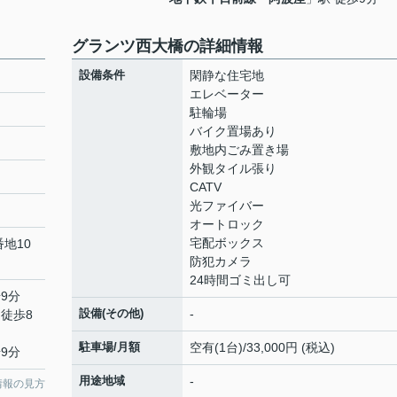
グランツ西大橋の詳細情報
設備条件
閑静な住宅地
エレベーター
駐輪場
バイク置場あり
敷地内ごみ置き場
外観タイル張り
CATV
光ファイバー
オートロック
宅配ボックス
地10
防犯カメラ
24時間ゴミ出し可
9分
設備(その他)
-
 徒歩8
駐車場/月額
空有(1台)/33,000円 (税込)
9分
用途地域
-
情報の見方