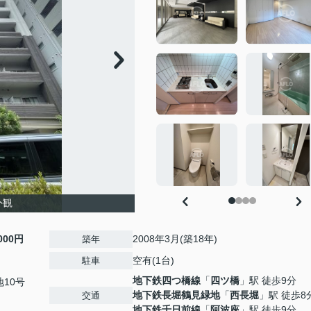
外観
,000円
2008年3月(築18年)
築年
空有(1台)
駐車
地下鉄四つ橋線
「
四ツ橋
」駅 徒歩9分
10号
地下鉄長堀鶴見緑地
「
西長堀
」駅 徒歩8
交通
地下鉄千日前線
「
阿波座
」駅 徒歩9分