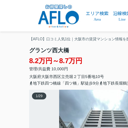
エリア検索
沿線検
Area
Line
【AFLO】口コミ人気1位｜大阪市の賃貸マンション情報を
グランツ西大橋
8.2万円～8.7万円
管理/共益費 10,000円
大阪府
大阪市西区
立売堀
２丁目5番地10号
地下鉄四つ橋線「四ツ橋」駅徒歩9分
地下鉄長堀鶴
1
/
29