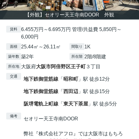
【外観】セオリー天王寺南DOOR 外観
6.455万円～6.695万円 管理/共益費 5,850円～
賃料
6,000円
25.44㎡～26.11㎡
1K
面積
間取り
築2年
2階/8階建
築年数
所在階
大阪府
大阪市阿倍野区
王子町
３丁目
所在地
交通
地下鉄御堂筋線
「
昭和町
」駅 徒歩12分
地下鉄御堂筋線
「
西田辺
」駅 徒歩15分
阪堺電軌上町線
「
東天下茶屋
」駅 徒歩5分
備考
セオリー天王寺南DOOR
弊社『株式会社アフロ』では大阪市はもちろ