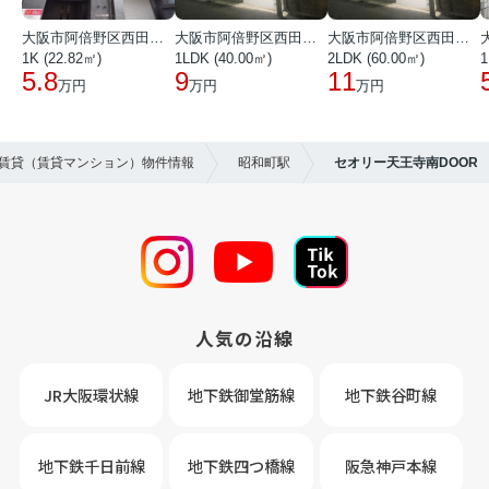
大阪市阿倍野区西田辺町１丁目
大阪市阿倍野区西田辺町１丁目
大阪市阿倍野区西田辺町１丁目
1K (22.82㎡)
1LDK (40.00㎡)
2LDK (60.00㎡)
1
5.8
9
11
万円
万円
万円
の賃貸（賃貸マンション）物件情報
昭和町駅
セオリー天王寺南DOOR
人気の沿線
JR大阪環状線
地下鉄御堂筋線
地下鉄谷町線
地下鉄千日前線
地下鉄四つ橋線
阪急神戸本線