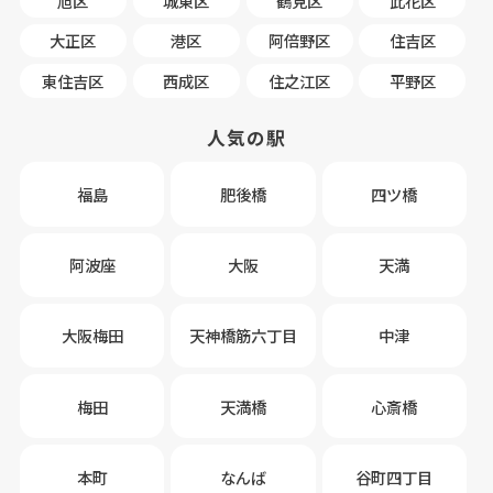
旭区
城東区
鶴見区
此花区
大正区
港区
阿倍野区
住吉区
東住吉区
西成区
住之江区
平野区
人気の駅
福島
肥後橋
四ツ橋
阿波座
大阪
天満
大阪梅田
天神橋筋六丁目
中津
梅田
天満橋
心斎橋
本町
なんば
谷町四丁目