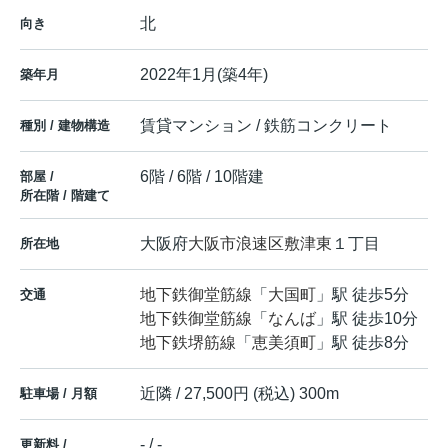
北
向き
2022年1月(築4年)
築年月
賃貸マンション / 鉄筋コンクリート
種別 / 建物構造
6階 / 6階 / 10階建
部屋 /
所在階 / 階建て
大阪府
大阪市浪速区
敷津東
１丁目
所在地
地下鉄御堂筋線
「
大国町
」駅 徒歩5分
交通
地下鉄御堂筋線
「
なんば
」駅 徒歩10分
地下鉄堺筋線
「
恵美須町
」駅 徒歩8分
近隣 / 27,500円 (税込) 300m
駐車場 / 月額
- / -
更新料 /