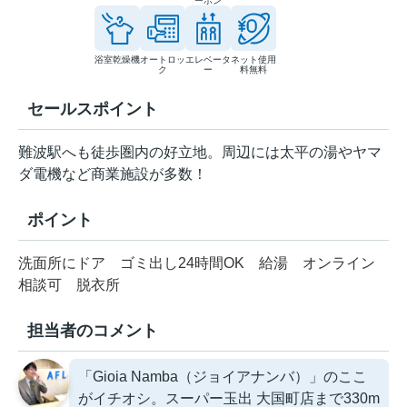
ーホン
浴室乾燥機
オートロッ
エレベータ
ネット使用
ク
ー
料無料
セールスポイント
難波駅へも徒歩圏内の好立地。周辺には太平の湯やヤマ
ダ電機など商業施設が多数！
ポイント
洗面所にドア
ゴミ出し24時間OK
給湯
オンライン
相談可
脱衣所
担当者のコメント
「Gioia Namba（ジョイアナンバ）」のここ
がイチオシ。スーパー玉出 大国町店まで330m