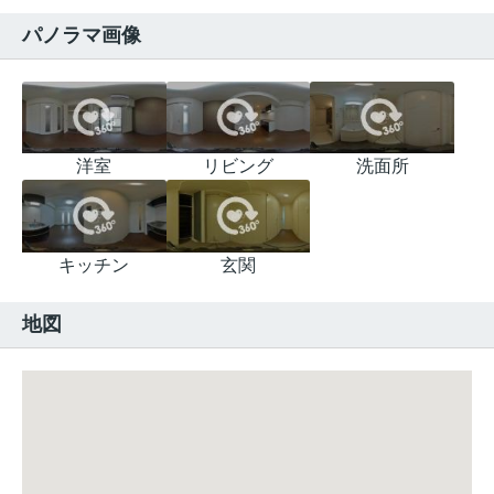
パノラマ画像
洋室
リビング
洗面所
キッチン
玄関
地図