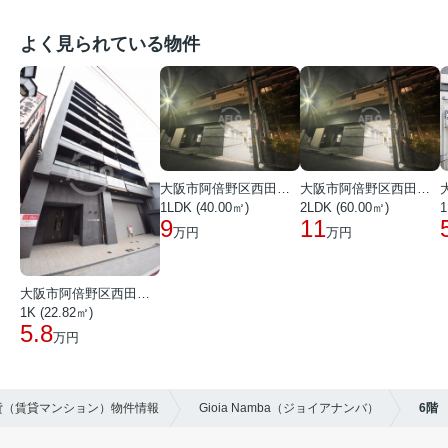
よく見られている物件
大阪市阿倍野区西田辺町１丁目
大阪市阿倍野区西田辺町１丁目
1LDK (40.00㎡)
2LDK (60.00㎡)
1
9
11
万円
万円
大阪市阿倍野区西田辺町１丁目
1K (22.82㎡)
5.8
万円
賃貸（賃貸マンション）物件情報
Gioia Namba（ジョイアナンバ）
6階