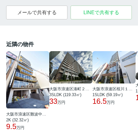
メールで共有する
LINEで共有する
近隣の物件
大阪市浪速区湊町２丁目
大阪市浪速区桜川１丁目
1
3SLDK (119.33㎡)
1SLDK (59.19㎡)
33
16.5
万円
万円
大阪市浪速区難波中２丁目
2K (32.32㎡)
9.5
万円