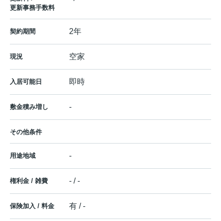
更新事務手数料
2年
契約期間
空家
現況
即時
入居可能日
-
敷金積み増し
その他条件
-
用途地域
- / -
権利金 / 雑費
有 / -
保険加入 / 料金