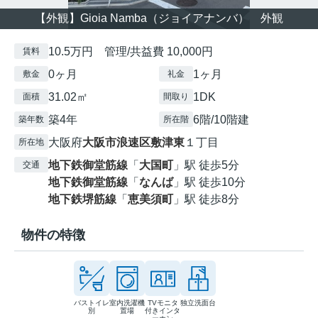
【外観】Gioia Namba（ジョイアナンバ） 外観
10.5万円 管理/共益費 10,000円
賃料
0ヶ月
1ヶ月
敷金
礼金
31.02㎡
1DK
面積
間取り
築4年
6階/10階建
築年数
所在階
大阪府
大阪市浪速区
敷津東
１丁目
所在地
地下鉄御堂筋線
「
大国町
」駅 徒歩5分
交通
地下鉄御堂筋線
「
なんば
」駅 徒歩10分
地下鉄堺筋線
「
恵美須町
」駅 徒歩8分
物件の特徴
バストイレ
室内洗濯機
TVモニタ
独立洗面台
別
置場
付きインタ