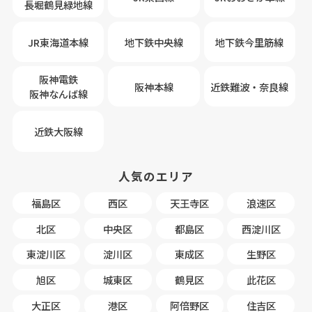
長堀鶴見緑地線
JR東海道本線
地下鉄中央線
地下鉄今里筋線
阪神電鉄
阪神本線
近鉄難波・奈良線
阪神なんば線
近鉄大阪線
人気のエリア
福島区
西区
天王寺区
浪速区
北区
中央区
都島区
西淀川区
東淀川区
淀川区
東成区
生野区
旭区
城東区
鶴見区
此花区
大正区
港区
阿倍野区
住吉区