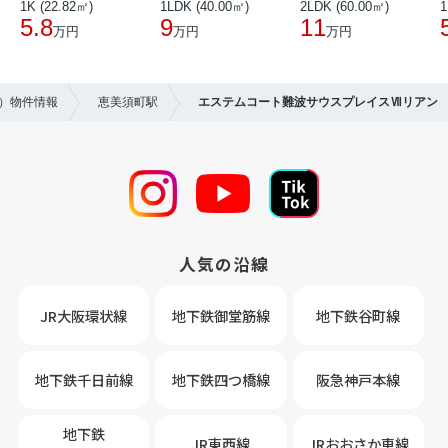
1K (22.82㎡)
1LDK (40.00㎡)
2LDK (60.00㎡)
1
5.8
9
11
万円
万円
万円
ン）物件情報
恵美須町駅
エステムコート難波サウスプレイスⅦリアン
人気の沿線
JR大阪環状線
地下鉄御堂筋線
地下鉄谷町線
地下鉄千日前線
地下鉄四つ橋線
阪急神戸本線
地下鉄
JR東西線
JRおおさか車線