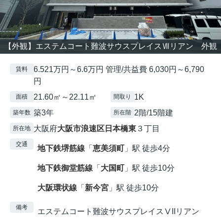
【外観】エステムコート難波サウスプレイスⅦリアン 外観
6.521万円～6.6万円 管理/共益費 6,030円～6,790
賃料
円
21.60㎡～22.11㎡
1K
面積
間取り
築3年
2階/15階建
築年数
所在階
大阪府
大阪市浪速区
日本橋東
３丁目
所在地
交通
地下鉄堺筋線
「
恵美須町
」駅 徒歩4分
地下鉄御堂筋線
「
大国町
」駅 徒歩10分
大阪環状線
「
新今宮
」駅 徒歩10分
備考
エステムコート難波サウスプレイスⅤIIリアン