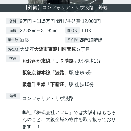
【外観】コンフォリア・リヴ淡路 外観
9万円～11.5万円 管理/共益費 12,000円
賃料
22.82㎡～31.95㎡
1LDK
面積
間取り
新築
2階/10階建
築年数
所在階
大阪府
大阪市東淀川区
菅原
５丁目
所在地
交通
おおさか東線
「
ＪＲ淡路
」駅 徒歩1分
阪急京都本線
「
淡路
」駅 徒歩5分
阪急千里線
「
下新庄
」駅 徒歩10分
備考
コンフォリア・リヴ淡路
弊社『株式会社アフロ』では大阪市はもちろ
んのこと、大阪全域の物件を取り扱っており
ます！！