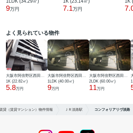
1LDK (34.29㎡)
1K (23.14㎡)
1K 
9
7.1
7.
万円
万円
よく見られている物件
大阪市阿倍野区西田辺町１丁目
大阪市阿倍野区西田辺町１丁目
大阪市阿倍野区西田辺町１丁目
1K (22.82㎡)
1LDK (40.00㎡)
2LDK (60.00㎡)
1
5.8
9
11
万円
万円
万円
の賃貸（賃貸マンション）物件情報
ＪＲ淡路駅
コンフォリアリヴ淡路