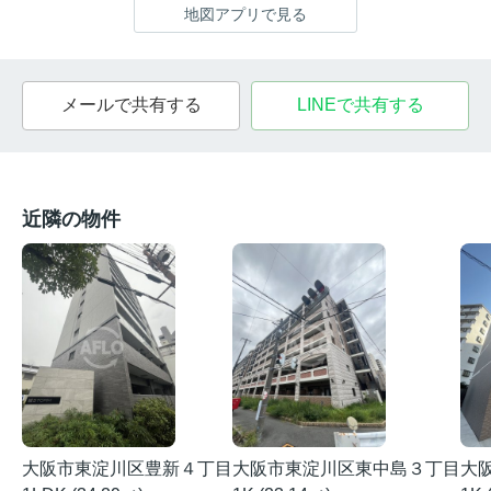
地図アプリで見る
メールで共有する
LINEで共有する
近隣の物件
大阪市東淀川区豊新４丁目
大阪市東淀川区東中島３丁目
大