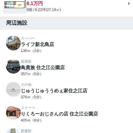
6.1万円
9階 / 8.22坪(27.19㎡)
周辺施設
スーパー
ライフ新北島店
136ｍ（2分）
居酒屋
鳥貴族 住之江公園店
357ｍ（5分）
その他
じゅうじゅううめぇ家住之江店
374ｍ（5分）
スイーツ
りくろーおじさんの店 住之江公園店
405ｍ（6分）
図書館