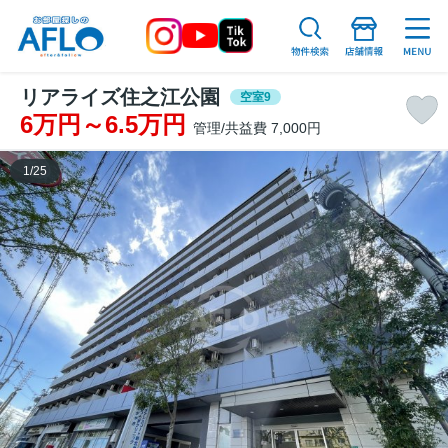
リアライズ住之江公園
空室9
6万円～6.5万円
管理/共益費 7,000円
1
/
25