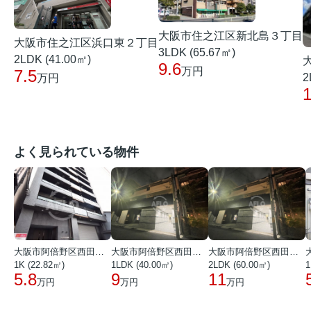
大阪市住之江区新北島３丁目
大阪市住之江区浜口東２丁目
3LDK (65.67㎡)
2LDK (41.00㎡)
9.6
万円
7.5
2
万円
1
よく見られている物件
大阪市阿倍野区西田辺町１丁目
大阪市阿倍野区西田辺町１丁目
大阪市阿倍野区西田辺町１丁目
1K (22.82㎡)
1LDK (40.00㎡)
2LDK (60.00㎡)
1
5.8
9
11
万円
万円
万円