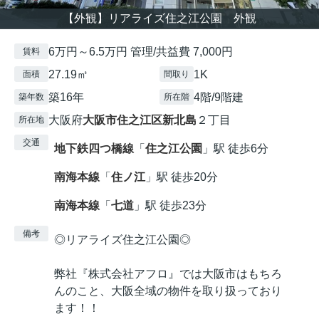
【外観】リアライズ住之江公園 外観
6万円～6.5万円 管理/共益費 7,000円
賃料
27.19㎡
1K
面積
間取り
築16年
4階/9階建
築年数
所在階
大阪府
大阪市住之江区
新北島
２丁目
所在地
交通
地下鉄四つ橋線
「
住之江公園
」駅 徒歩6分
南海本線
「
住ノ江
」駅 徒歩20分
南海本線
「
七道
」駅 徒歩23分
備考
◎リアライズ住之江公園◎
弊社『株式会社アフロ』では大阪市はもちろ
んのこと、大阪全域の物件を取り扱っており
ます！！