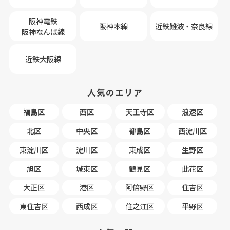
阪神電鉄
阪神本線
近鉄難波・奈良線
阪神なんば線
近鉄大阪線
人気のエリア
福島区
西区
天王寺区
浪速区
北区
中央区
都島区
西淀川区
東淀川区
淀川区
東成区
生野区
旭区
城東区
鶴見区
此花区
大正区
港区
阿倍野区
住吉区
東住吉区
西成区
住之江区
平野区