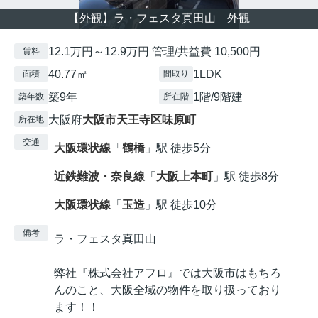
【外観】ラ・フェスタ真田山 外観
12.1万円～12.9万円 管理/共益費 10,500円
賃料
40.77㎡
1LDK
面積
間取り
築9年
1階/9階建
築年数
所在階
大阪府
大阪市天王寺区
味原町
所在地
交通
大阪環状線
「
鶴橋
」駅 徒歩5分
近鉄難波・奈良線
「
大阪上本町
」駅 徒歩8分
大阪環状線
「
玉造
」駅 徒歩10分
備考
ラ・フェスタ真田山
弊社『株式会社アフロ』では大阪市はもちろ
んのこと、大阪全域の物件を取り扱っており
ます！！