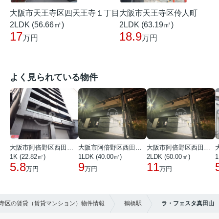
大阪市天王寺区四天王寺１丁目
大阪市天王寺区伶人町
2LDK (56.66㎡)
2LDK (63.19㎡)
17
18.9
万円
万円
よく見られている物件
大阪市阿倍野区西田辺町１丁目
大阪市阿倍野区西田辺町１丁目
大阪市阿倍野区西田辺町１丁目
1K (22.82㎡)
1LDK (40.00㎡)
2LDK (60.00㎡)
1
5.8
9
11
万円
万円
万円
王寺区の賃貸（賃貸マンション）物件情報
鶴橋駅
ラ・フェスタ真田山