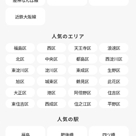
阪神なんば線
近鉄大阪線
人気のエリア
福島区
西区
天王寺区
浪速区
北区
中央区
都島区
西淀川区
東淀川区
淀川区
東成区
生野区
旭区
城東区
鶴見区
此花区
大正区
港区
阿倍野区
住吉区
東住吉区
西成区
住之江区
平野区
人気の駅
福島
肥後橋
四ツ橋