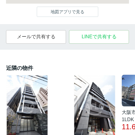
地図アプリで見る
メールで共有する
LINEで共有する
近隣の物件
大阪
1LDK 
11.