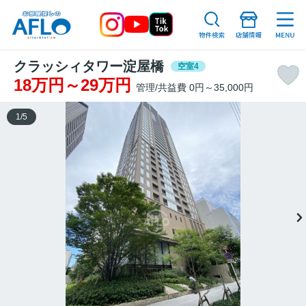
クラッシィタワー淀屋橋
空室4
18万円～29万円
管理/共益費 0円～35,000円
1
/
5