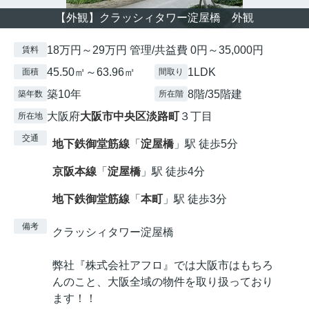
【外観】クラッシィタワー淀屋橋 外観
18万円～29万円 管理/共益費 0円～35,000円
賃料
45.50㎡～63.96㎡
1LDK
面積
間取り
築10年
8階/35階建
築年数
所在階
大阪府
大阪市中央区
淡路町
３丁目
所在地
交通
地下鉄御堂筋線
「
淀屋橋
」駅 徒歩5分
京阪本線
「
淀屋橋
」駅 徒歩4分
地下鉄御堂筋線
「
本町
」駅 徒歩3分
備考
クラッシィタワー淀屋橋
弊社『株式会社アフロ』では大阪市はもちろ
んのこと、大阪全域の物件を取り扱っており
ます！！