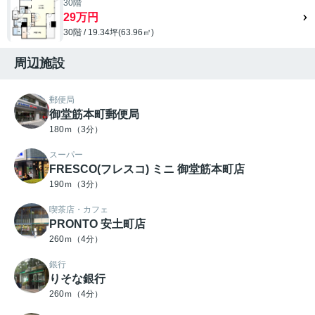
30階
29万円
30階 / 19.34坪(63.96㎡)
周辺施設
郵便局
御堂筋本町郵便局
180ｍ（3分）
スーパー
FRESCO(フレスコ) ミニ 御堂筋本町店
190ｍ（3分）
喫茶店・カフェ
PRONTO 安土町店
260ｍ（4分）
銀行
りそな銀行
260ｍ（4分）