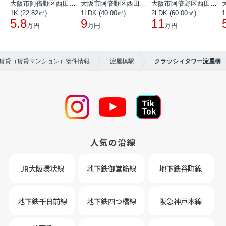
大阪市阿倍野区西田辺町１丁目
大阪市阿倍野区西田辺町１丁目
大阪市阿倍野区西田辺町１丁目
1K (22.82㎡)
1LDK (40.00㎡)
2LDK (60.00㎡)
1
5.8
9
11
万円
万円
万円
の賃貸（賃貸マンション）物件情報
淀屋橋駅
クラッシィタワー淀屋橋
人気の沿線
JR大阪環状線
地下鉄御堂筋線
地下鉄谷町線
地下鉄千日前線
地下鉄四つ橋線
阪急神戸本線