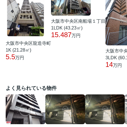
大阪市中央区南船場１丁目
1LDK (43.23㎡)
15.487
万円
大阪市中央区龍造寺町
1K (21.28㎡)
大阪市中
5.5
3LDK (60
万円
14
万円
よく見られている物件