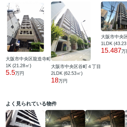
大阪市中央
1LDK (43.2
15.487
万
大阪市中央区龍造寺町
1K (21.28㎡)
大阪市中央区谷町４丁目
5.5
2LDK (62.53㎡)
万円
18
万円
よく見られている物件