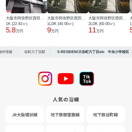
大阪市阿倍野区西田辺町１丁目
大阪市阿倍野区西田辺町１丁目
大阪市阿倍野区西田辺町１丁目
1K (22.82㎡)
1LDK (40.00㎡)
2LDK (60.00㎡)
1
5.8
9
11
万円
万円
万円
物件情報
谷町六丁目駅
S-RESIDENCE谷町六丁目alo 中央小学校区
人気の沿線
JR大阪環状線
地下鉄御堂筋線
地下鉄谷町線