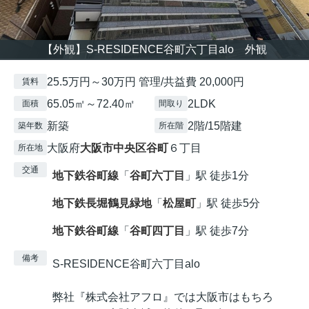
【外観】S-RESIDENCE谷町六丁目alo 外観
25.5万円～30万円 管理/共益費 20,000円
賃料
65.05㎡～72.40㎡
2LDK
面積
間取り
新築
2階/15階建
築年数
所在階
大阪府
大阪市中央区
谷町
６丁目
所在地
交通
地下鉄谷町線
「
谷町六丁目
」駅 徒歩1分
地下鉄長堀鶴見緑地
「
松屋町
」駅 徒歩5分
地下鉄谷町線
「
谷町四丁目
」駅 徒歩7分
備考
S-RESIDENCE谷町六丁目alo
弊社『株式会社アフロ』では大阪市はもちろ