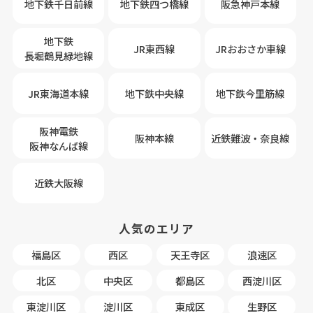
地下鉄千日前線
地下鉄四つ橋線
阪急神戸本線
地下鉄
JR東西線
JRおおさか車線
長堀鶴見緑地線
JR東海道本線
地下鉄中央線
地下鉄今里筋線
阪神電鉄
阪神本線
近鉄難波・奈良線
阪神なんば線
近鉄大阪線
人気のエリア
福島区
西区
天王寺区
浪速区
北区
中央区
都島区
西淀川区
東淀川区
淀川区
東成区
生野区