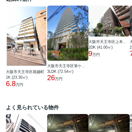
大阪市天王寺区上本町６丁目
2DK (41.00㎡)
2
9
万円
大阪市天王寺区筆ケ崎町
3LDK (72.54㎡)
大阪市天王寺区堀越町
26
1K (23.30㎡)
万円
6.8
万円
よく見られている物件