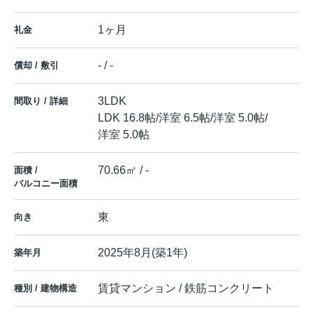
1ヶ月
礼金
- / -
償却 / 敷引
3LDK
間取り / 詳細
LDK 16.8帖
/
洋室 6.5帖
/
洋室 5.0帖
/
洋室 5.0帖
70.66㎡ / -
面積 /
バルコニー面積
東
向き
2025年8月(築1年)
築年月
賃貸マンション / 鉄筋コンクリート
種別 / 建物構造