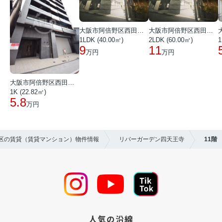
大阪市阿倍野区西田辺町１丁目
大阪市阿倍野区西田辺町１丁目
1LDK (40.00㎡)
2LDK (60.00㎡)
1
9
11
万円
万円
大阪市阿倍野区西田辺町１丁目
1K (22.82㎡)
5.8
万円
寺区の賃貸（賃貸マンション）物件情報
リバーガーデン四天王寺
11階
人気の沿線