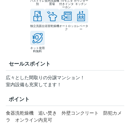
バストイレ
室内洗濯機
TVモニタ
カウンター
別
置場
付きインタ
キッチン
ーホン
独立洗面台
浴室乾燥機
オートロッ
エレベータ
ク
ー
ネット使用
料無料
セールスポイント
広々とした間取りの分譲マンション！
室内設備も充実してます！
ポイント
食器洗乾燥機
追い焚き
外壁コンクリート
防犯カメ
ラ
オンライン内見可