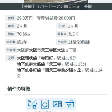
【外観】リバーガーデン四天王寺 外観
29.8万円 管理/共益費 20,000円
賃料
2ヶ月
1ヶ月
敷金
礼金
70.66㎡
3LDK
面積
間取り
築1年
11階/20階建
築年数
所在階
大阪府
大阪市天王寺区
大道
２丁目
所在地
大阪環状線
「
寺田町
」駅 徒歩9分
交通
地下鉄御堂筋線
「
天王寺
」駅 徒歩13分
地下鉄谷町線
「
四天王寺前夕陽ヶ丘
」駅 徒歩14
分
物件の特徴