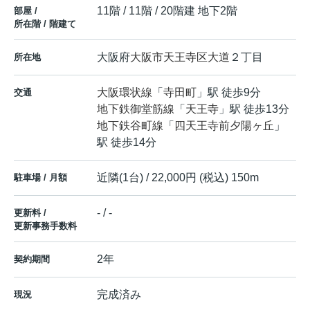
11階 / 11階 / 20階建 地下2階
部屋 /
所在階 / 階建て
大阪府
大阪市天王寺区
大道
２丁目
所在地
大阪環状線
「
寺田町
」駅 徒歩9分
交通
地下鉄御堂筋線
「
天王寺
」駅 徒歩13分
地下鉄谷町線
「
四天王寺前夕陽ヶ丘
」
駅 徒歩14分
近隣(1台) / 22,000円 (税込) 150m
駐車場 / 月額
- / -
更新料 /
更新事務手数料
2年
契約期間
完成済み
現況