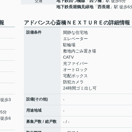
地下鉄四つ橋線
「
四ツ橋
」駅 徒歩5分
交通
地下鉄長堀鶴見緑地
「
西長堀
」駅 徒歩6
報
アドバンス心斎橋ＮＥＸＴＵＲＥの詳細情報
設備条件
閑静な住宅地
エレベーター
駐輪場
敷地内ごみ置き場
CATV
光ファイバー
オートロック
宅配ボックス
防犯カメラ
24時間ゴミ出し可
設備(その他)
-
 徒歩3
用途地域
-
5分
 徒歩6
募集戸数 / 総戸数
- / -