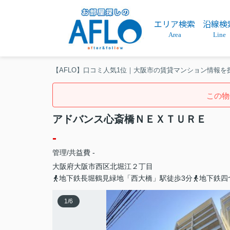
エリア検索
沿線検
Area
Line
【AFLO】口コミ人気1位｜大阪市の賃貸マンション情報を
この物
アドバンス心斎橋ＮＥＸＴＵＲＥ
-
管理/共益費 -
大阪府
大阪市西区
北堀江
２丁目
地下鉄長堀鶴見緑地「西大橋」駅徒歩3分
地下鉄四
1
/
6