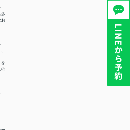
━
も多
なお
━
り、
ま
トを
良の
━
ナー