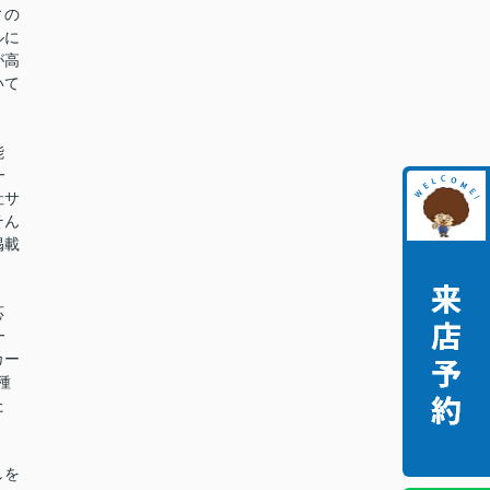
ィの
ルに
が高
いて
能
━
社サ
そん
掲載
。
応
━
カー
種
た
。
しを