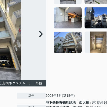
ス心斎橋ネクスチャー） 外観
2008年3月(築18年)
築年
地下鉄長堀鶴見緑地
「
西大橋
」駅 徒歩3