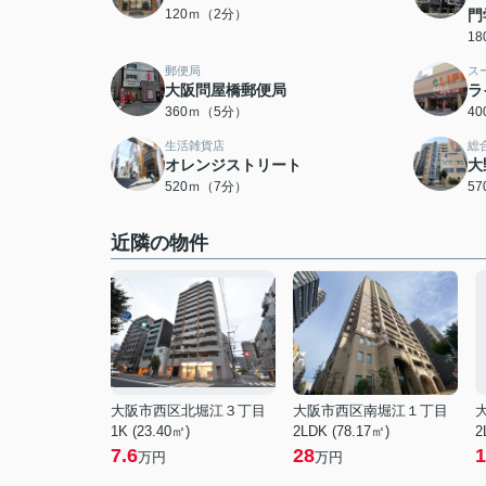
120ｍ（2分）
門
1
郵便局
ス
大阪問屋橋郵便局
ラ
360ｍ（5分）
4
生活雑貨店
総
オレンジストリート
大
520ｍ（7分）
5
近隣の物件
大阪市西区北堀江３丁目
大阪市西区南堀江１丁目
1K (23.40㎡)
2LDK (78.17㎡)
2
7.6
28
1
万円
万円