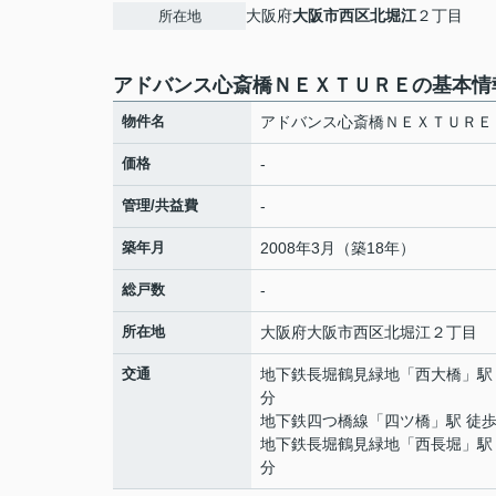
大阪府
大阪市西区
北堀江
２丁目
所在地
アドバンス心斎橋ＮＥＸＴＵＲＥの基本情
物件名
アドバンス心斎橋ＮＥＸＴＵＲＥ
価格
-
管理/共益費
-
築年月
2008年3月（築18年）
総戸数
-
所在地
大阪府
大阪市西区
北堀江
２丁目
交通
地下鉄長堀鶴見緑地
「
西大橋
」駅
分
地下鉄四つ橋線
「
四ツ橋
」駅 徒歩
地下鉄長堀鶴見緑地
「
西長堀
」駅
分