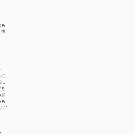
はも
り扱
ー
━
スに
涯に
だき
徹底
るも
りご
━