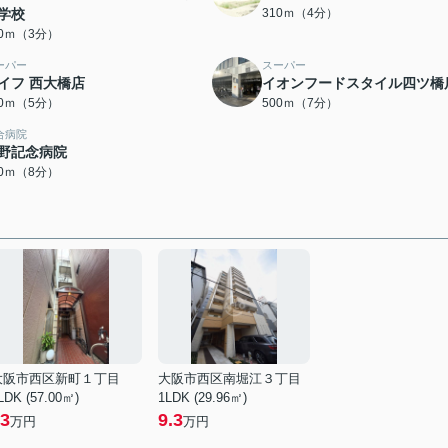
学校
310ｍ（4分）
80ｍ（3分）
ーパー
スーパー
イフ 西大橋店
イオンフードスタイル四ツ橋
00ｍ（5分）
500ｍ（7分）
合病院
野記念病院
70ｍ（8分）
大阪市西区新町１丁目
大阪市西区南堀江３丁目
LDK (57.00㎡)
1LDK (29.96㎡)
3
9.3
万円
万円