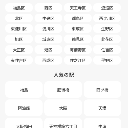
福島区
西区
天王寺区
浪速区
北区
中央区
都島区
西淀川区
東淀川区
淀川区
東成区
生野区
旭区
城東区
鶴見区
此花区
大正区
港区
阿倍野区
住吉区
東住吉区
西成区
住之江区
平野区
人気の駅
福島
肥後橋
四ツ橋
阿波座
大阪
天満
大阪梅田
天神橋筋六丁目
中津