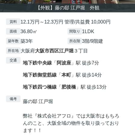
【外観】藤の邸 江戸堀 外観
12.1万円～12.3万円 管理/共益費 10,000円
賃料
36.80㎡
1LDK
面積
間取り
築3年
3階/9階建
築年数
所在階
大阪府
大阪市西区
江戸堀
３丁目
所在地
交通
地下鉄中央線
「
阿波座
」駅 徒歩7分
地下鉄御堂筋線
「
本町
」駅 徒歩14分
地下鉄四つ橋線
「
肥後橋
」駅 徒歩13分
備考
藤の邸 江戸堀
弊社『株式会社アフロ』では大阪市はもちろ
んのこと、大阪全域の物件を取り扱っており
ます！！