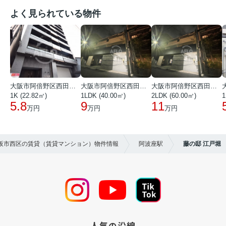
よく見られている物件
大阪市阿倍野区西田辺町１丁目
大阪市阿倍野区西田辺町１丁目
大阪市阿倍野区西田辺町１丁目
1K (22.82㎡)
1LDK (40.00㎡)
2LDK (60.00㎡)
1
5.8
9
11
万円
万円
万円
大阪市西区の賃貸（賃貸マンション）物件情報
阿波座駅
藤の邸 江戸堀
人気の沿線