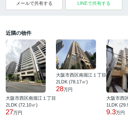
メールで共有する
LINEで共有する
近隣の物件
大阪市西区南堀江１丁目
2LDK (78.17㎡)
28
万円
大阪市西区南堀江１丁目
大阪市西
2LDK (72.10㎡)
1LDK (29
27
9.3
万円
万円