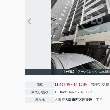
【外観】
アーバネックス本町I
11.45万円～14.1万円
管理/共益費
価格
1LDK/31.64㎡～37.83㎡
間取り/面積
大阪府
大阪市西区
阿波座
１丁目
所在地