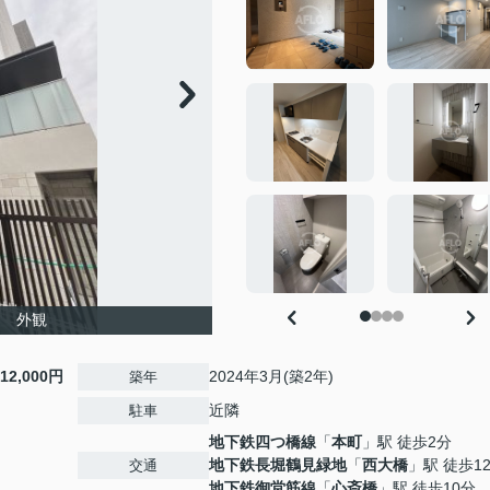
I 外観
12,000円
2024年3月(築2年)
築年
近隣
駐車
地下鉄四つ橋線
「
本町
」駅 徒歩2分
地下鉄長堀鶴見緑地
「
西大橋
」駅 徒歩1
交通
地下鉄御堂筋線
「
心斎橋
」駅 徒歩10分