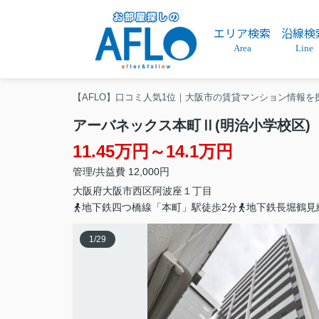
エリア検索
沿線検
Area
Line
【AFLO】口コミ人気1位｜大阪市の賃貸マンション情報を
アーバネックス本町Ⅱ(明治小学校区)
11.45万円～14.1万円
管理/共益費 12,000円
大阪府
大阪市西区
阿波座
１丁目
地下鉄四つ橋線「本町」駅徒歩2分
地下鉄長堀鶴見
1
/
29