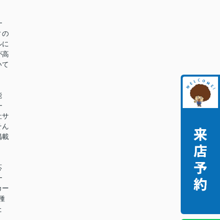
━
ィの
ルに
が高
いて
能
━
社サ
そん
掲載
。
応
━
カー
種
た
。