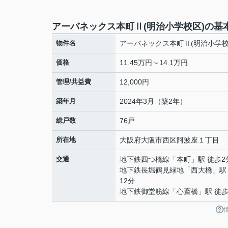
アーバネックス本町Ⅱ(明治小学校区)の基
物件名
アーバネックス本町Ⅱ(明治小学校
価格
11.45万円～14.1万円
管理/共益費
12,000円
築年月
2024年3月（築2年）
総戸数
76戸
所在地
大阪府
大阪市西区
阿波座
１丁目
交通
地下鉄四つ橋線
「
本町
」駅 徒歩2
地下鉄長堀鶴見緑地
「
西大橋
」駅
12分
地下鉄御堂筋線
「
心斎橋
」駅 徒歩