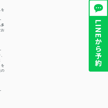
しを
━
も多
なお
━
り、
ま
トを
良の
━