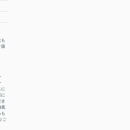
はも
り扱
ー
━
スに
涯に
だき
徹底
るも
りご