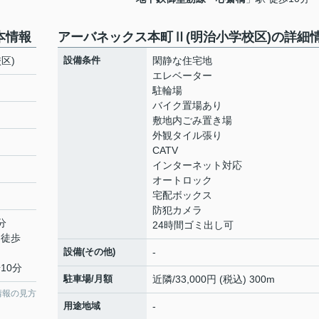
本情報
アーバネックス本町Ⅱ(明治小学校区)の詳細
区)
設備条件
閑静な住宅地
エレベーター
駐輪場
バイク置場あり
敷地内ごみ置き場
外観タイル張り
CATV
インターネット対応
オートロック
宅配ボックス
防犯カメラ
分
24時間ゴミ出し可
 徒歩
設備(その他)
-
10分
駐車場/月額
近隣/33,000円 (税込) 300m
情報の見方
用途地域
-