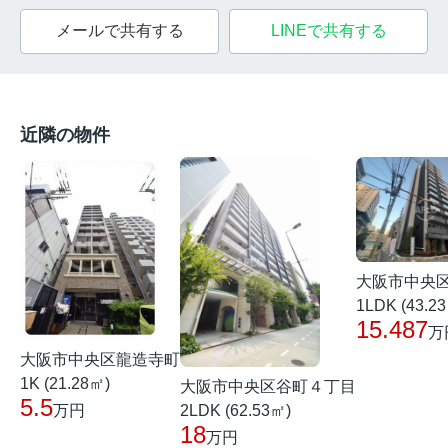
メールで共有する
LINEで共有する
近隣の物件
大阪市中央
1LDK (43.2
15.487
万
大阪市中央区龍造寺町
1K (21.28㎡)
大阪市中央区谷町４丁目
5.5
2LDK (62.53㎡)
万円
18
万円