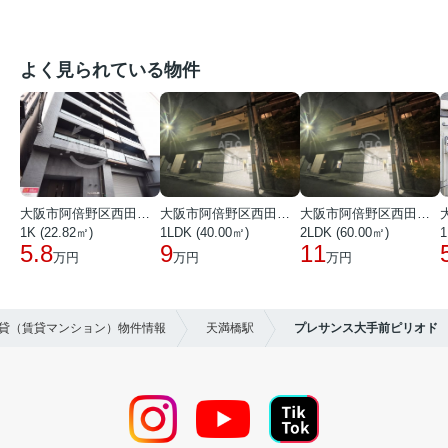
よく見られている物件
大阪市阿倍野区西田辺町１丁目
大阪市阿倍野区西田辺町１丁目
大阪市阿倍野区西田辺町１丁目
1K (22.82㎡)
1LDK (40.00㎡)
2LDK (60.00㎡)
1
5.8
9
11
万円
万円
万円
賃貸（賃貸マンション）物件情報
天満橋駅
プレサンス大手前ピリオド