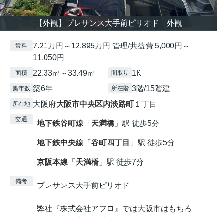
【外観】プレサンス大手前ピリオド 外観
7.21万円～12.895万円 管理/共益費 5,000円～
賃料
11,050円
22.33㎡～33.49㎡
1K
面積
間取り
築6年
3階/15階建
築年数
所在階
大阪府
大阪市中央区
内淡路町
１丁目
所在地
交通
地下鉄谷町線
「
天満橋
」駅 徒歩5分
地下鉄中央線
「
谷町四丁目
」駅 徒歩5分
京阪本線
「
天満橋
」駅 徒歩7分
備考
プレサンス大手前ピリオド
弊社『株式会社アフロ』では大阪市はもちろ