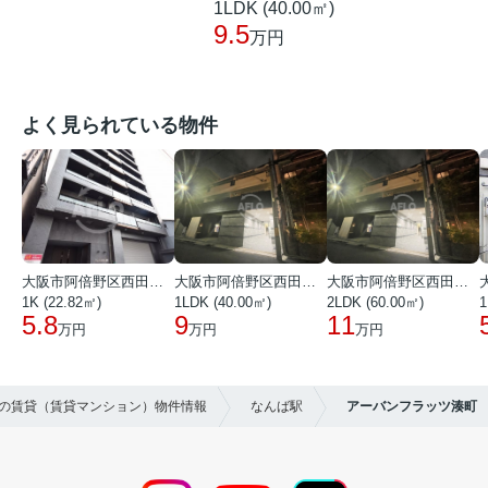
1LDK (40.00㎡)
9.5
万円
よく見られている物件
大阪市阿倍野区西田辺町１丁目
大阪市阿倍野区西田辺町１丁目
大阪市阿倍野区西田辺町１丁目
1K (22.82㎡)
1LDK (40.00㎡)
2LDK (60.00㎡)
1
5.8
9
11
万円
万円
万円
区の賃貸（賃貸マンション）物件情報
なんば駅
アーバンフラッツ湊町