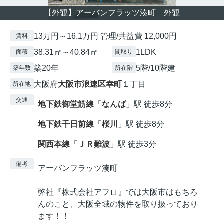
【外観】アーバンフラッツ湊町 外観
13万円～16.1万円 管理/共益費 12,000円
賃料
38.31㎡～40.84㎡
1LDK
面積
間取り
築20年
5階/10階建
築年数
所在階
大阪府
大阪市浪速区
幸町
１丁目
所在地
交通
地下鉄御堂筋線
「
なんば
」駅 徒歩8分
地下鉄千日前線
「
桜川
」駅 徒歩8分
関西本線
「
ＪＲ難波
」駅 徒歩3分
備考
アーバンフラッツ湊町
弊社『株式会社アフロ』では大阪市はもちろ
んのこと、大阪全域の物件を取り扱っており
ます！！