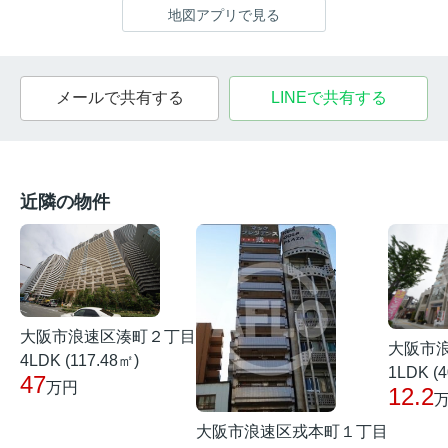
地図アプリで見る
メールで共有する
LINEで共有する
近隣の物件
大阪市浪速区湊町２丁目
大阪市
4LDK (117.48㎡)
1LDK (4
47
万円
12.2
大阪市浪速区戎本町１丁目