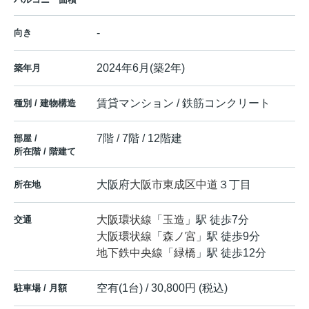
-
向き
2024年6月(築2年)
築年月
賃貸マンション / 鉄筋コンクリート
種別 / 建物構造
7階 / 7階 / 12階建
部屋 /
所在階 / 階建て
大阪府
大阪市東成区
中道
３丁目
所在地
大阪環状線
「
玉造
」駅 徒歩7分
交通
大阪環状線
「
森ノ宮
」駅 徒歩9分
地下鉄中央線
「
緑橋
」駅 徒歩12分
空有(1台) / 30,800円 (税込)
駐車場 / 月額