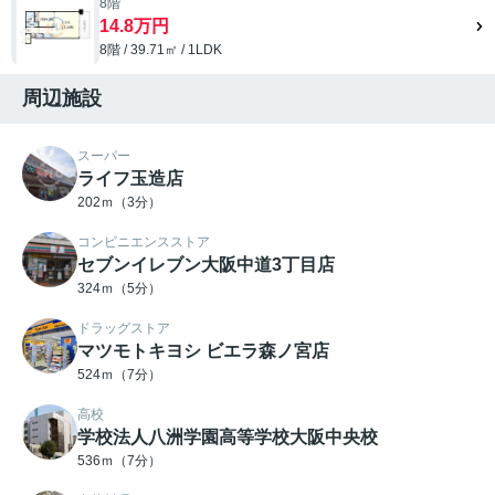
8階
14.8万円
8階 / 39.71㎡ / 1LDK
周辺施設
スーパー
ライフ玉造店
202ｍ（3分）
コンビニエンスストア
セブンイレブン大阪中道3丁目店
324ｍ（5分）
ドラッグストア
マツモトキヨシ ビエラ森ノ宮店
524ｍ（7分）
高校
学校法人八洲学園高等学校大阪中央校
536ｍ（7分）