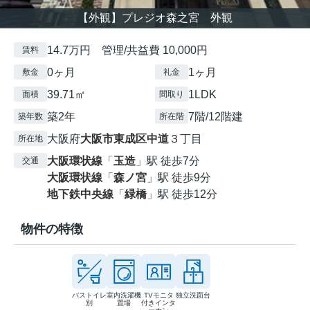
【外観】プレジオ森之宮 外観
14.7万円 管理/共益費 10,000円
賃料
0ヶ月
1ヶ月
敷金
礼金
39.71㎡
1LDK
面積
間取り
築2年
7階/12階建
築年数
所在階
大阪府
大阪市東成区
中道
３丁目
所在地
大阪環状線
「
玉造
」駅 徒歩7分
交通
大阪環状線
「
森ノ宮
」駅 徒歩9分
地下鉄中央線
「
緑橋
」駅 徒歩12分
物件の特徴
バストイレ
室内洗濯機
TVモニタ
独立洗面台
別
置場
付きインタ