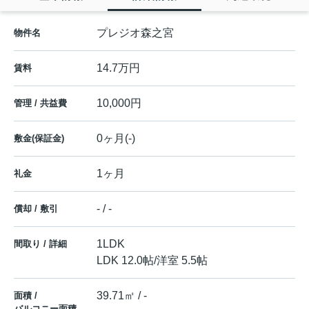
プレジオ森之宮
物件名
14.7万円
賃料
10,000円
管理 / 共益費
0ヶ月(-)
敷金(保証金)
1ヶ月
礼金
- / -
償却 / 敷引
1LDK
間取り / 詳細
LDK 12.0帖
/
洋室 5.5帖
39.71㎡ / -
面積 /
バルコニー面積