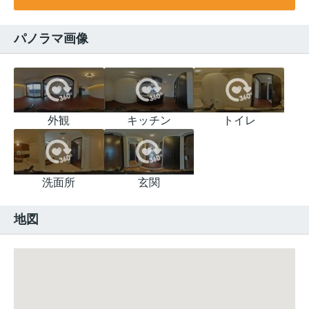
パノラマ画像
外観
キッチン
トイレ
洗面所
玄関
地図