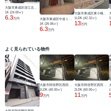
大阪市東成区深江北２丁目
1K (24.00㎡)
大阪市東成区東小橋２丁目
6.3
1LDK (42.32㎡)
3
万円
大阪市東成区中道１丁目
13
1K (26.06㎡)
万円
6.3
万円
よく見られている物件
大阪市阿倍野区西田辺町１丁目
大阪市阿倍野区西田辺町１丁目
1LDK (40.00㎡)
2LDK (60.00㎡)
1
9
11
万円
万円
大阪市阿倍野区西田辺町１丁目