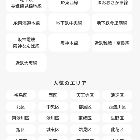
JR東西線
JRおおさか車線
長堀鶴見緑地線
JR東海道本線
地下鉄中央線
地下鉄今里筋線
阪神電鉄
阪神本線
近鉄難波・奈良線
阪神なんば線
近鉄大阪線
人気のエリア
福島区
西区
天王寺区
浪速区
北区
中央区
都島区
西淀川区
東淀川区
淀川区
東成区
生野区
旭区
城東区
鶴見区
此花区