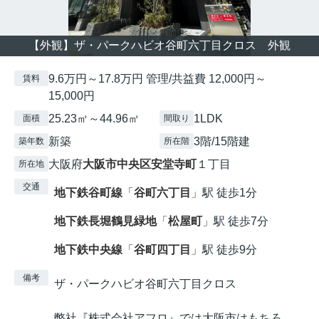
【外観】ザ・パークハビオ谷町六丁目クロス 外観
9.6万円～17.8万円 管理/共益費 12,000円～
賃料
15,000円
25.23㎡～44.96㎡
1LDK
面積
間取り
新築
3階/15階建
築年数
所在階
大阪府
大阪市中央区
安堂寺町
１丁目
所在地
交通
地下鉄谷町線
「
谷町六丁目
」駅 徒歩1分
地下鉄長堀鶴見緑地
「
松屋町
」駅 徒歩7分
地下鉄中央線
「
谷町四丁目
」駅 徒歩9分
備考
ザ・パークハビオ谷町六丁目クロス
弊社『株式会社アフロ』では大阪市はもちろ