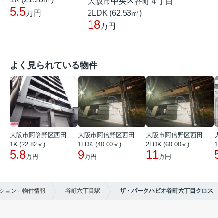
大阪市中央区谷町４丁目
5.5
2LDK (62.53㎡)
万円
18
万円
よく見られている物件
大阪市阿倍野区西田辺町１丁目
大阪市阿倍野区西田辺町１丁目
大阪市阿倍野区西田辺町１丁目
1K (22.82㎡)
1LDK (40.00㎡)
2LDK (60.00㎡)
1
5.8
9
11
万円
万円
万円
ンション）物件情報
谷町六丁目駅
ザ・パークハビオ谷町六丁目クロス