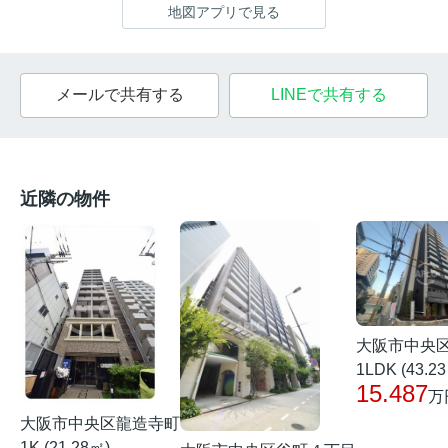
地図アプリで見る
メールで共有する
LINEで共有する
近隣の物件
大阪市中央
1LDK (43.2
15.487
万
大阪市中央区龍造寺町
1K (21.28㎡)