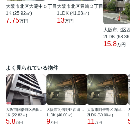
大阪市北区大淀中５丁目
大阪市北区豊崎２丁目
1K (25.92㎡)
1LDK (41.03㎡)
7.75
13
万円
万円
大阪市北区
2LDK (68.3
15.8
万円
よく見られている物件
大阪市阿倍野区西田辺町１丁目
大阪市阿倍野区西田辺町１丁目
大阪市阿倍野区西田辺町１丁目
1K (22.82㎡)
1LDK (40.00㎡)
2LDK (60.00㎡)
1
5.8
9
11
万円
万円
万円