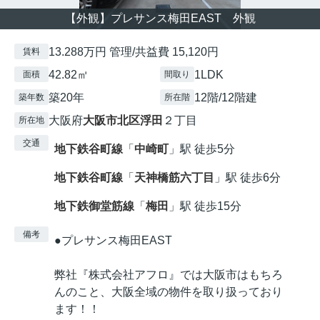
【外観】プレサンス梅田EAST 外観
13.288万円 管理/共益費 15,120円
賃料
42.82㎡
1LDK
面積
間取り
築20年
12階/12階建
築年数
所在階
大阪府
大阪市北区
浮田
２丁目
所在地
交通
地下鉄谷町線
「
中崎町
」駅 徒歩5分
地下鉄谷町線
「
天神橋筋六丁目
」駅 徒歩6分
地下鉄御堂筋線
「
梅田
」駅 徒歩15分
備考
●プレサンス梅田EAST
弊社『株式会社アフロ』では大阪市はもちろ
んのこと、大阪全域の物件を取り扱っており
ます！！