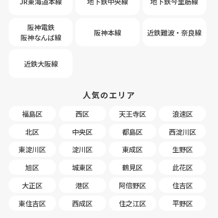
JR東海道本線
地下鉄中央線
地下鉄今里筋線
阪神電鉄
阪神本線
近鉄難波・奈良線
阪神なんば線
近鉄大阪線
人気のエリア
福島区
西区
天王寺区
浪速区
北区
中央区
都島区
西淀川区
東淀川区
淀川区
東成区
生野区
旭区
城東区
鶴見区
此花区
大正区
港区
阿倍野区
住吉区
東住吉区
西成区
住之江区
平野区