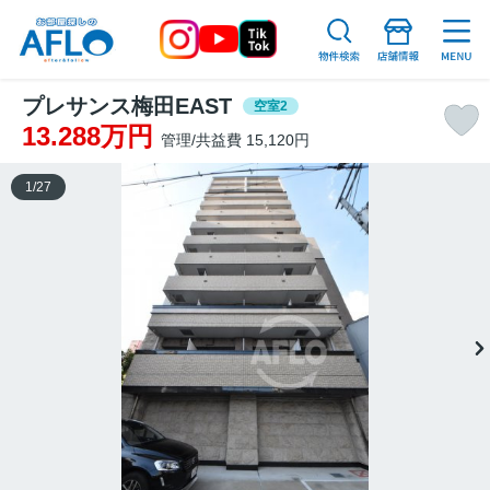
プレサンス梅田EAST
空室2
13.288万円
管理/共益費 15,120円
1
/
27