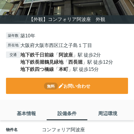
【外観】コンフォリア阿波座 外観
築10年
築年数
大阪府大阪市西区江之子島１丁目
所在地
地下鉄千日前線
「
阿波座
」駅 徒歩2分
交通
地下鉄長堀鶴見緑地
「
西長堀
」駅 徒歩12分
地下鉄四つ橋線
「
本町
」駅 徒歩15分
お問い合わせ
無料
基本情報
設備条件
周辺環境
コンフォリア阿波座
物件名