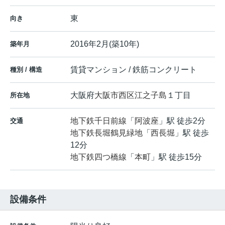
東
向き
2016年2月(築10年)
築年月
賃貸マンション / 鉄筋コンクリート
種別 / 構造
大阪府
大阪市西区
江之子島
１丁目
所在地
地下鉄千日前線
「
阿波座
」駅 徒歩2分
交通
地下鉄長堀鶴見緑地
「
西長堀
」駅 徒歩
12分
地下鉄四つ橋線
「
本町
」駅 徒歩15分
設備条件