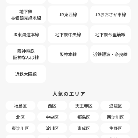
地下鉄
JR東西線
JRおおさか車線
長堀鶴見緑地線
JR東海道本線
地下鉄中央線
地下鉄今里筋線
阪神電鉄
阪神本線
近鉄難波・奈良線
阪神なんば線
近鉄大阪線
人気のエリア
福島区
西区
天王寺区
浪速区
北区
中央区
都島区
西淀川区
東淀川区
淀川区
東成区
生野区