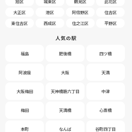
旭区
城東区
鶴見区
此花区
大正区
港区
阿倍野区
住吉区
東住吉区
西成区
住之江区
平野区
人気の駅
福島
肥後橋
四ツ橋
阿波座
大阪
天満
大阪梅田
天神橋筋六丁目
中津
梅田
天満橋
心斎橋
本町
なんば
谷町四丁目