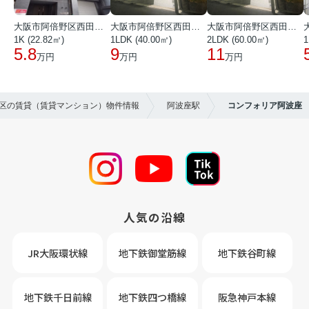
大阪市阿倍野区西田辺町１丁目
大阪市阿倍野区西田辺町１丁目
大阪市阿倍野区西田辺町１丁目
1K (22.82㎡)
1LDK (40.00㎡)
2LDK (60.00㎡)
1
5.8
9
11
万円
万円
万円
西区の賃貸（賃貸マンション）物件情報
阿波座駅
コンフォリア阿波座
人気の沿線
JR大阪環状線
地下鉄御堂筋線
地下鉄谷町線
地下鉄千日前線
地下鉄四つ橋線
阪急神戸本線