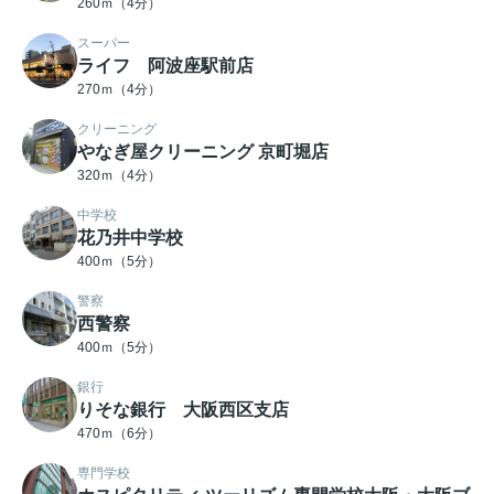
260ｍ（4分）
スーパー
ライフ 阿波座駅前店
270ｍ（4分）
クリーニング
やなぎ屋クリーニング 京町堀店
320ｍ（4分）
中学校
花乃井中学校
400ｍ（5分）
警察
西警察
400ｍ（5分）
銀行
りそな銀行 大阪西区支店
470ｍ（6分）
専門学校