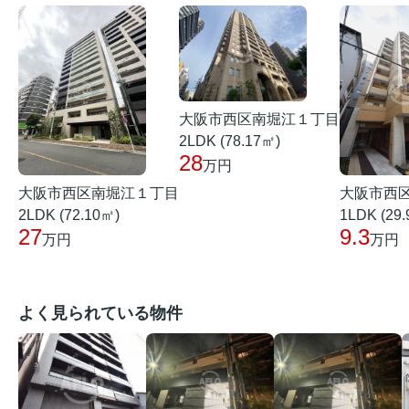
大阪市西区南堀江１丁目
2LDK (78.17㎡)
28
万円
大阪市西区南堀江１丁目
大阪市西
2LDK (72.10㎡)
1LDK (29
27
9.3
万円
万円
よく見られている物件