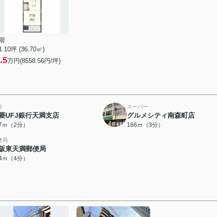
階
1.10坪 (36.70㎡)
.5
万円(8558.56円/坪)
行
スーパー
菱UFJ銀行天満支店
グルメシティ南森町店
47ｍ（2分）
166ｍ（3分）
便局
阪東天満郵便局
84ｍ（4分）