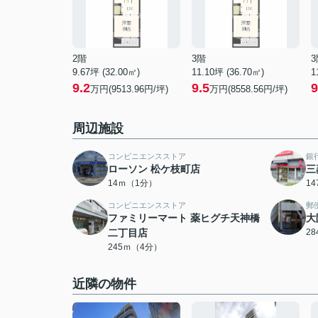
2階
3階
3
9.67坪 (32.00㎡)
11.10坪 (36.70㎡)
1
9.2
9.5
9
万円(9513.96円/坪)
万円(8558.56円/坪)
周辺施設
コンビニエンスストア
銀
ローソン 松ケ枝町店
三
14ｍ（1分）
1
コンビニエンスストア
郵
ファミリーマート 薬ヒグチ天神橋
大
二丁目店
2
245ｍ（4分）
近隣の物件