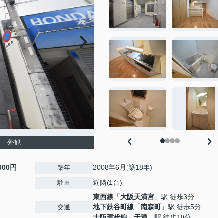
町 外観
,000円
2008年6月(築18年)
築年
近隣(1台)
駐車
東西線
「
大阪天満宮
」駅 徒歩3分
地下鉄谷町線
「
南森町
」駅 徒歩5分
交通
大阪環状線
「
天満
」駅 徒歩10分