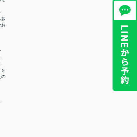
━
も多
なお
━
り、
ま
トを
良の
━