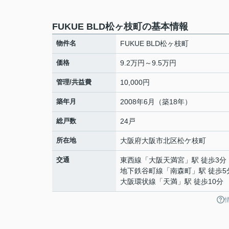
FUKUE BLD松ヶ枝町の基本情報
物件名
FUKUE BLD松ヶ枝町
価格
9.2万円～9.5万円
管理/共益費
10,000円
築年月
2008年6月（築18年）
総戸数
24戸
所在地
大阪府
大阪市北区
松ケ枝町
交通
東西線
「
大阪天満宮
」駅 徒歩3分
地下鉄谷町線
「
南森町
」駅 徒歩5
大阪環状線
「
天満
」駅 徒歩10分