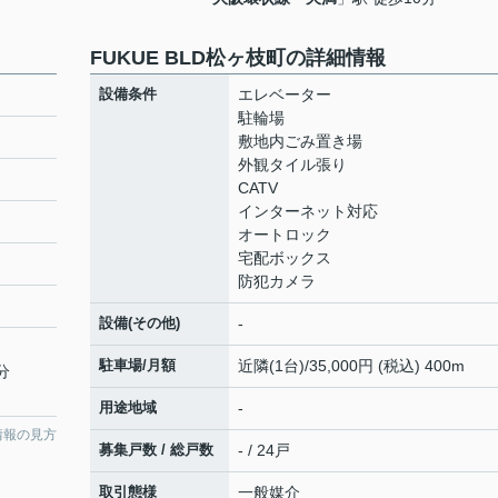
FUKUE BLD松ヶ枝町の詳細情報
設備条件
エレベーター
駐輪場
敷地内ごみ置き場
外観タイル張り
CATV
インターネット対応
オートロック
宅配ボックス
防犯カメラ
設備(その他)
-
駐車場/月額
近隣(1台)/35,000円 (税込) 400m
分
用途地域
-
情報の見方
募集戸数 / 総戸数
- / 24戸
取引態様
一般媒介