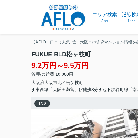
エリア検索
沿線検
Area
Line
【AFLO】口コミ人気1位｜大阪市の賃貸マンション情報を
FUKUE BLD松ヶ枝町
9.2万円～9.5万円
管理/共益費 10,000円
大阪府
大阪市北区
松ケ枝町
東西線「大阪天満宮」駅徒歩3分
地下鉄谷町線「南
1
/
29