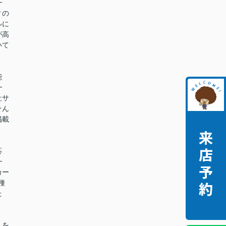
━
ィの
ルに
が高
いて
能
━
社サ
そん
掲載
。
応
━
カー
種
た
。
しを