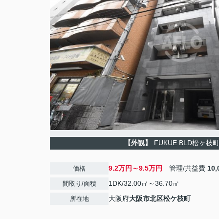
【外観】
FUKUE BLD松ヶ枝
9.2万円～9.5万円
管理/共益費
10
価格
1DK/32.00㎡～36.70㎡
間取り/面積
大阪府
大阪市北区
松ケ枝町
所在地