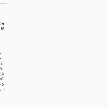
はも
り扱
ー
━
スに
涯に
だき
徹底
るも
りご