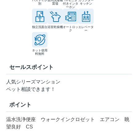
バストイレ
室内洗濯機
TVモニタ
カウンター
別
置場
付きインタ
キッチン
ーホン
独立洗面台
浴室乾燥機
オートロッ
エレベータ
ク
ー
ネット使用
料無料
セールスポイント
人気シリーズマンション
ペット相談できます！
ポイント
温水洗浄便座
ウォークインクロゼット
エアコン
眺
望良好
CS