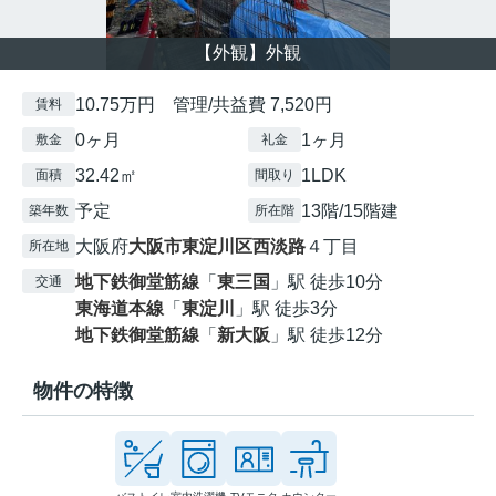
【外観】外観
10.75万円 管理/共益費 7,520円
賃料
0ヶ月
1ヶ月
敷金
礼金
32.42㎡
1LDK
面積
間取り
予定
13階/15階建
築年数
所在階
大阪府
大阪市東淀川区
西淡路
４丁目
所在地
地下鉄御堂筋線
「
東三国
」駅 徒歩10分
交通
東海道本線
「
東淀川
」駅 徒歩3分
地下鉄御堂筋線
「
新大阪
」駅 徒歩12分
物件の特徴