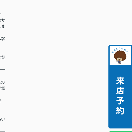
━
のサ
しま
お客
ご契
━━
社の
が気
で
払い
━━