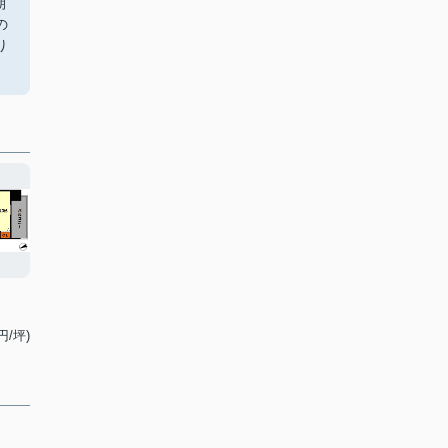
期
の
り
円/坪)