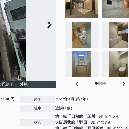
ース福島II） 外観
12,000円
2023年1月(築3年)
築年
近隣(1台)
駐車
地下鉄千日前線
「
玉川
」駅 徒歩6分
大阪環状線
「
野田
」駅 徒歩7分
交通
地下鉄千日前線
「
野田阪神
」駅 徒歩11