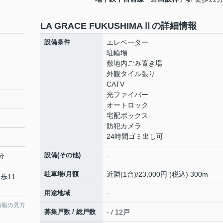
LA GRACE FUKUSHIMAⅡの詳細情報
設備条件
エレベーター
駐輪場
敷地内ごみ置き場
外観タイル張り
CATV
光ファイバー
オートロック
宅配ボックス
防犯カメラ
24時間ゴミ出し可
設備(その他)
-
分
駐車場/月額
近隣(1台)/23,000円 (税込) 300m
歩11
用途地域
-
情報の見方
募集戸数 / 総戸数
- / 12戸