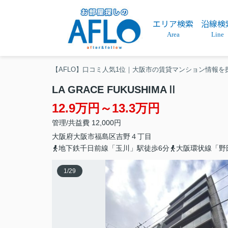
エリア検索
沿線検
Area
Line
【AFLO】口コミ人気1位｜大阪市の賃貸マンション情報を
LA GRACE FUKUSHIMAⅡ
12.9万円～13.3万円
管理/共益費 12,000円
大阪府
大阪市福島区
吉野
４丁目
地下鉄千日前線「玉川」駅徒歩6分
大阪環状線「野
1
/
29