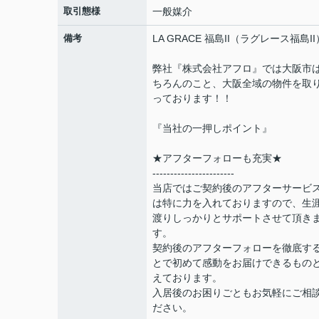
取引態様
一般媒介
備考
LA GRACE 福島II（ラグレース福島II
弊社『株式会社アフロ』では大阪市
ちろんのこと、大阪全域の物件を取
っております！！
『当社の一押しポイント』
★アフターフォローも充実★
-----------------------
当店ではご契約後のアフターサービ
は特に力を入れておりますので、生
渡りしっかりとサポートさせて頂き
す。
契約後のアフターフォローを徹底す
とで初めて感動をお届けできるもの
えております。
入居後のお困りごともお気軽にご相
ださい。