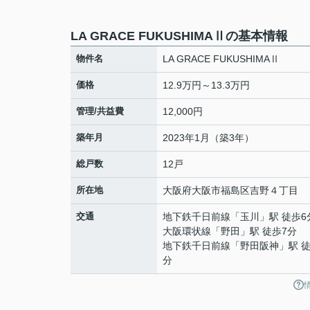
LA GRACE FUKUSHIMAⅡの基本情報
物件名
LA GRACE FUKUSHIMAⅡ
価格
12.9万円～13.3万円
管理/共益費
12,000円
築年月
2023年1月（築3年）
総戸数
12戸
所在地
大阪府
大阪市福島区
吉野
４丁目
交通
地下鉄千日前線
「
玉川
」駅 徒歩6
大阪環状線
「
野田
」駅 徒歩7分
地下鉄千日前線
「
野田阪神
」駅 徒
分