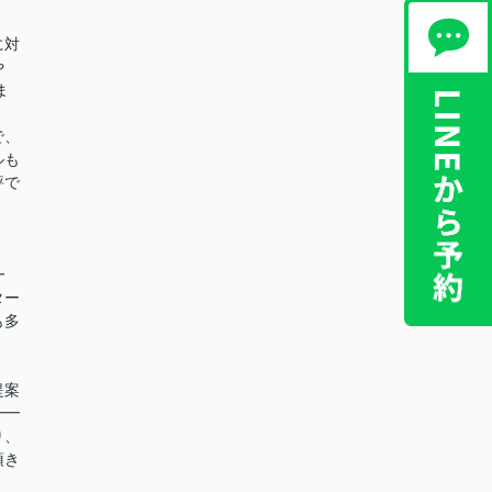
に対
や
ま
で、
ルも
評で
！
━
ター
も多
提案
━━
り、
頂き