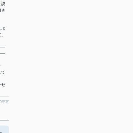
ご説
頂き
スポ
ズ」
━━
━━
ク
して
レゼ
の見方