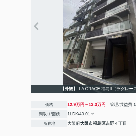
【外観】
LA GRACE 福島II（ラグレ
12.9万円～13.3万円
管理/共益費
価格
1LDK/40.01㎡
間取り/面積
大阪府
大阪市福島区
吉野
４丁目
所在地