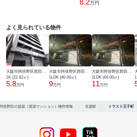
8.2
万円
よく見られている物件
大阪市阿倍野区西田辺町１丁目
大阪市阿倍野区西田辺町１丁目
大阪市阿倍野区西田辺町１丁目
1K (22.82㎡)
1LDK (40.00㎡)
2LDK (60.00㎡)
1
5.8
9
11
万円
万円
万円
市阿倍野区の賃貸（賃貸マンション）物件情報
北畠駅
トラスト王子町