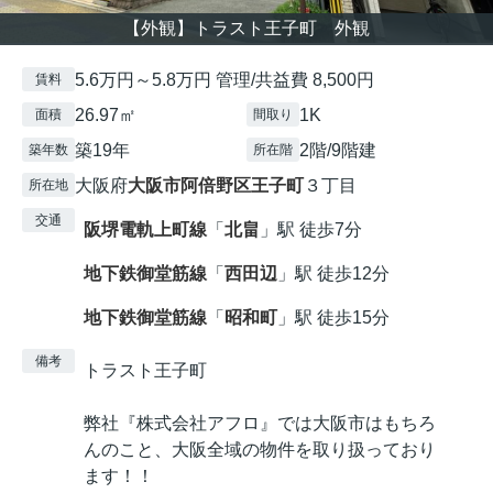
【外観】トラスト王子町 外観
5.6万円～5.8万円 管理/共益費 8,500円
賃料
26.97㎡
1K
面積
間取り
築19年
2階/9階建
築年数
所在階
大阪府
大阪市阿倍野区
王子町
３丁目
所在地
交通
阪堺電軌上町線
「
北畠
」駅 徒歩7分
地下鉄御堂筋線
「
西田辺
」駅 徒歩12分
地下鉄御堂筋線
「
昭和町
」駅 徒歩15分
備考
トラスト王子町
弊社『株式会社アフロ』では大阪市はもちろ
んのこと、大阪全域の物件を取り扱っており
ます！！