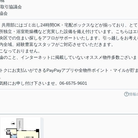
機構
正取引協議会
協会
。共用部にはゴミ出し24時間OK・宅配ボックスなどが揃っており、とて
所独立・浴室乾燥機など充実した設備を備え付けています。こちらはエ
央区での住まい探しをアフロがサポートいたします。引っ越しをお考え
内全域、経験豊富なスタッフがご対応させていただきます。
こなっておりません。
論のこと、インターネットに掲載していないオススメ物件多数ございま
クにお支払いができるPayPayアプリや全物件ポイント・マイルが貯
。
にお申し付け下さいませ。06-6575-9601
情報