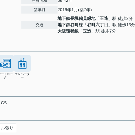
38.42㎡
専有面積
2019年1月(築7年)
築年月
地下鉄長堀鶴見緑地
「
玉造
」駅 徒歩2分
地下鉄谷町線
「
谷町六丁目
」駅 徒歩13
交通
大阪環状線
「
玉造
」駅 徒歩7分
オートロッ
エレベータ
ク
ー
CS
イル張り