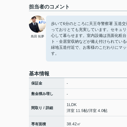
担当者のコメント
歩いて6分のところに天王寺警察署 玉造交
っておりとても充実しています。セキュリ
心して暮らせます。室内設備は洗面化粧台
島田 拓夢
ト・全居室収納などが備え付けられている
緑地玉造付近で、お客様のこだわりにマッ
す。
基本情報
-
保証金
敷金積み増し
-
1LDK
間取り / 詳細
洋室 11.5帖
/
洋室 4.0帖
38.42㎡
専有面積