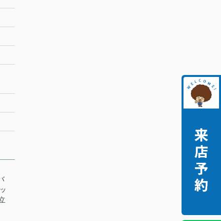
バ
キッ
独立
ク