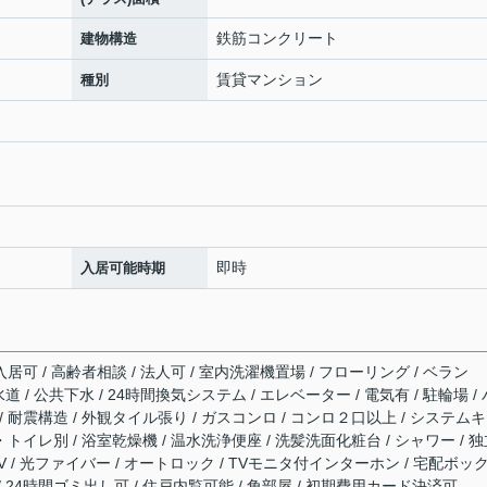
鉄筋コンクリート
建物構造
賃貸マンション
種別
即時
入居可能時期
居可 / 高齢者相談 / 法人可 / 室内洗濯機置場 / フローリング / ベラン
水道 / 公共下水 / 24時間換気システム / エレベーター / 電気有 / 駐輪場 / 
 耐震構造 / 外観タイル張り / ガスコンロ / コンロ２口以上 / システム
・トイレ別 / 浴室乾燥機 / 温水洗浄便座 / 洗髪洗面化粧台 / シャワー / 
/ CATV / 光ファイバー / オートロック / TVモニタ付インターホン / 宅配ボッ
 / 24時間ゴミ出し可 / 住戸内覧可能 / 角部屋 / 初期費用カード決済可