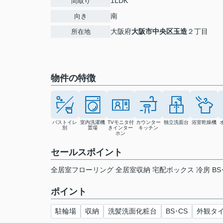
1LDK
間取り
南
向き
大阪府
大阪市中央区
玉造
２丁目
所在地
物件の特徴
バストイレ
室内洗濯機
TVモニタ付
カウンター
独立洗面台
浴室乾燥機
別
置場
きインター
キッチン
ホン
セールスポイント
全居室フローリング 全居室収納 宅配ボックス 冷房 BS･
ポイント
駐輪場
収納
洗髪洗面化粧台
BS･CS
外観タ