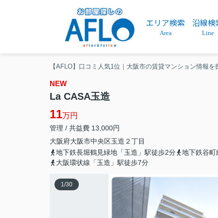
エリア検索
沿線検
Area
Line
【AFLO】口コミ人気1位｜大阪市の賃貸マンション情報を
NEW
La CASA玉造
11
万円
管理 / 共益費 13,000円
大阪府
大阪市中央区
玉造
２丁目
地下鉄長堀鶴見緑地「玉造」駅徒歩2分
地下鉄谷町
大阪環状線「玉造」駅徒歩7分
1
/
30