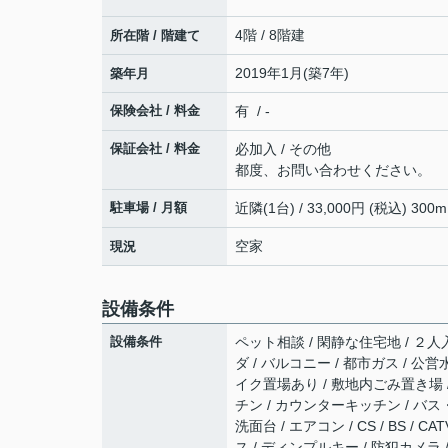
4階 / 8階建
所在階 / 階建て
2019年1月(築7年)
築年月
保険会社 / 料金
有 / -
保証会社 / 料金
必加入 / その他
都度、お問い合わせください。
駐車場 / 月額
近隣(1台) / 33,000円 (税込) 300m
空家
現況
設備条件
設備条件
ペット相談 / 閑静な住宅地 / ２人入
ダ / バルコニー / 都市ガス / 公営
イク置場あり / 敷地内ごみ置き場 /
チン / カウンターキッチン / バス
洗面台 / エアコン / CS / BS 
ス / ディンプルキー / 防犯カメラ