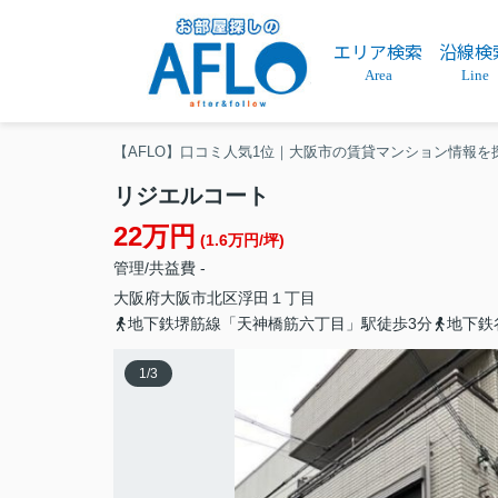
エリア検索
沿線検
Area
Line
【AFLO】口コミ人気1位｜大阪市の賃貸マンション情報を
リジエルコート
22万円
(1.6万円/坪)
管理/共益費 -
大阪府
大阪市北区
浮田
１丁目
地下鉄堺筋線「天神橋筋六丁目」駅徒歩3分
地下鉄
1
/
3