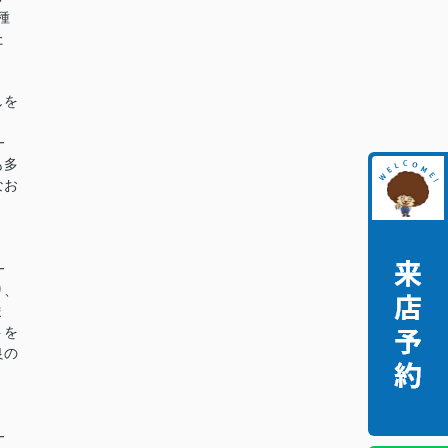
種
た
。
しを
━
も多
なお
━
り、
ま
トを
良の
━