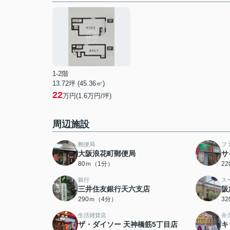
1-2階
13.72坪 (45.36㎡)
22
万円(1.6万円/坪)
周辺施設
郵便局
フ
大阪浪花町郵便局
サ
80ｍ（1分）
2
銀行
ス
三井住友銀行天六支店
阪
290ｍ（4分）
3
生活雑貨店
弁
ザ・ダイソー 天神橋筋5丁目店
キ