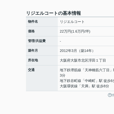
リジエルコートの基本情報
物件名
リジエルコート
価格
22万円(1.6万円/坪)
管理/共益費
-
築年月
2012年3月（築14年）
所在地
大阪府
大阪市北区
浮田
１丁目
交通
地下鉄堺筋線
「
天神橋筋六丁目
」
3分
地下鉄谷町線
「
中崎町
」駅 徒歩6
大阪環状線
「
天満
」駅 徒歩8分