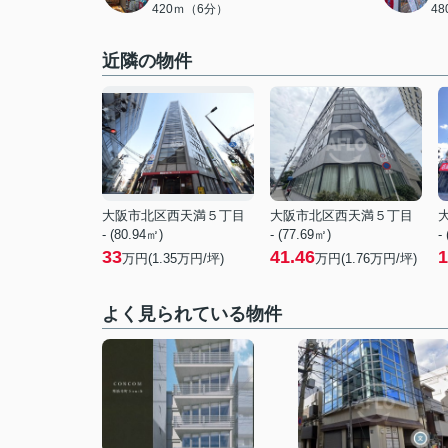
420ｍ（6分）
4
近隣の物件
大阪市北区西天満５丁目
大阪市北区西天満５丁目
- (80.94㎡)
- (77.69㎡)
-
33
41.46
1
万円(
1.35
万円/坪)
万円(
1.76
万円/坪)
よく見られている物件