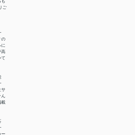
るも
りご
━
ィの
ルに
が高
いて
能
━
社サ
そん
掲載
。
応
━
カー