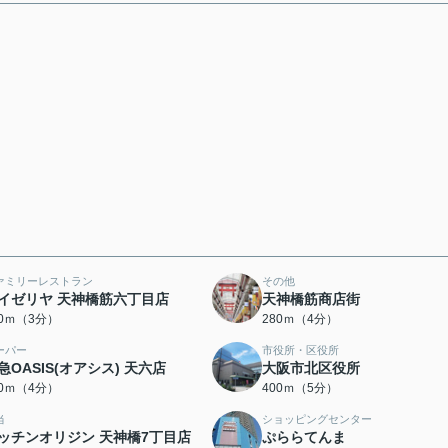
ァミリーレストラン
その他
イゼリヤ 天神橋筋六丁目店
天神橋筋商店街
20ｍ（3分）
280ｍ（4分）
ーパー
市役所・区役所
急OASIS(オアシス) 天六店
大阪市北区役所
20ｍ（4分）
400ｍ（5分）
当
ショッピングセンター
ッチンオリジン 天神橋7丁目店
ぷららてんま