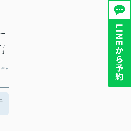
ナー
ケッ
りま
の見方
ニ