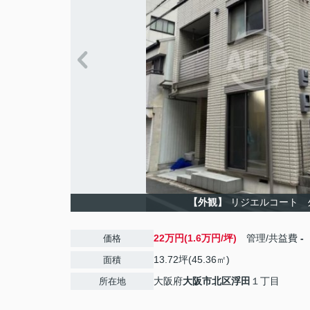
【外観】
リジエルコート 
22万円(1.6万円/坪)
管理/共益費
-
価格
13.72坪(45.36㎡)
面積
大阪府
大阪市北区
浮田
１丁目
所在地