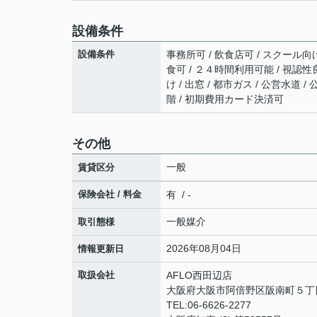
設備条件
設備条件
事務所可 / 飲食店可 / スクール向け 
食可 / ２４時間利用可能 / 視認性良
け / 出窓 / 都市ガス / 公営水道 
階 / 初期費用カード決済可
その他
一般
賃貸区分
保険会社 / 料金
有 / -
一般媒介
取引態様
2026年08月04日
情報更新日
取扱会社
AFLO西田辺店
大阪府大阪市阿倍野区阪南町５丁目1
TEL:06-6626-2277