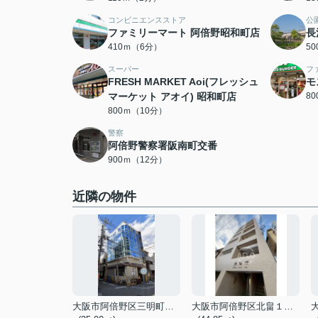
コンビニエンスストア
公
ファミリーマート 阿倍野昭和町店
長
410ｍ（6分）
5
スーパー
フ
FRESH MARKET Aoi(フレッシュ
モ
マーケット アオイ) 昭和町店
8
800ｍ（10分）
警察
阿倍野警察署阪南町交番
900ｍ（12分）
近隣の物件
大阪市阿倍野区三明町１丁目
大阪市阿倍野区北畠１丁目