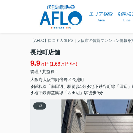
エリア検索
沿線検
Area
Line
【AFLO】口コミ人気1位｜大阪市の賃貸マンション情報を
長池町店舗
9.9
万円(1.68万円/坪)
管理 / 共益費 -
大阪府
大阪市阿倍野区
長池町
阪和線「南田辺」駅徒歩1分
地下鉄谷町線「田辺」
地下鉄御堂筋線「西田辺」駅徒歩9分
1
/
3