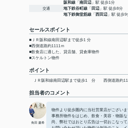
阪和線
「
南田辺
」駅 徒歩1分
地下鉄谷町線
「
田辺
」駅 徒歩8分
交通
地下鉄御堂筋線
「
西田辺
」駅 徒歩9
セールスポイント
■ＪＲ阪和線南田辺駅まで徒歩1 分
■西側道路約1111ｍ
■飲食店に適した、貸店舗、貸倉庫物件
■スケルトン物件
ポイント
ＪＲ阪和線南田辺駅まで徒歩1
分
西側道路約11
担当者のコメント
物件より徒歩圏内に当社営業店がございま
事務所物件をはじめ、飲食・美容・物販な
尚、弊社ではおとり広告は一切おこなって
角田 慶希
お問い合わせ頂いた物件は勿論のこと、イ