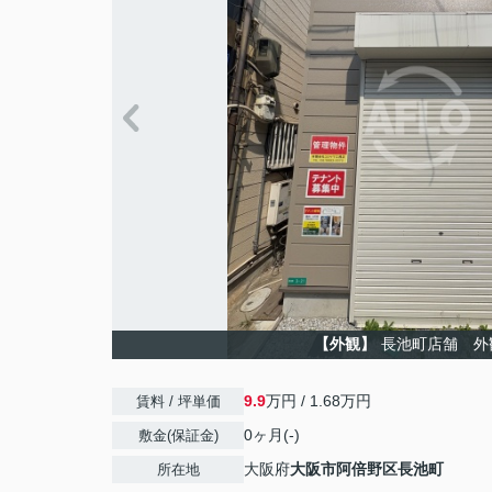
【外観】
長池町店舗 外
9.9
万円 / 1.68万円
賃料 / 坪単価
0ヶ月(-)
敷金(保証金)
大阪府
大阪市阿倍野区
長池町
所在地