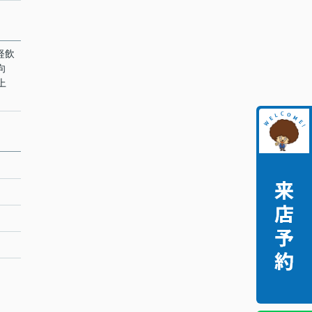
 軽飲
向
上