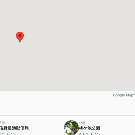
Google Ma
便局
公園
倍野長池郵便局
桃ケ池公園
30ｍ（2分）
210ｍ（3分）