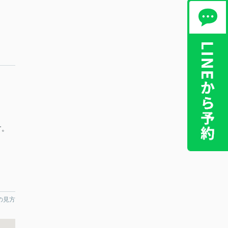
す。
の見方