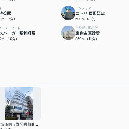
園
インテリア
池公園
ニトリ 西田辺店
00ｍ（7分）
600ｍ（8分）
ァーストフード
市役所・区役所
スバーガー昭和町店
東住吉区役所
00ｍ（10分）
850ｍ（11分）
大阪市阿倍野区昭和町５丁目