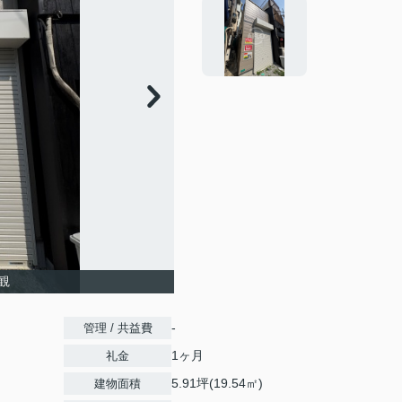
観
-
管理 / 共益費
1ヶ月
礼金
5.91坪(19.54㎡)
建物面積