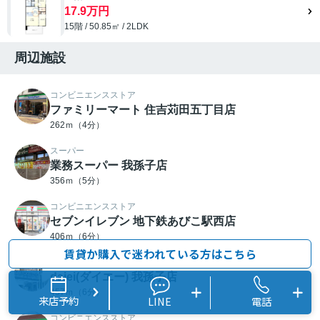
17.9万円
15階 / 50.85㎡ / 2LDK
周辺施設
コンビニエンスストア
ファミリーマート 住吉苅田五丁目店
262ｍ（4分）
スーパー
業務スーパー 我孫子店
356ｍ（5分）
コンビニエンスストア
セブンイレブン 地下鉄あびこ駅西店
406ｍ（6分）
賃貸か購入で迷われている方はこちら
スーパー
daiei(ダイエー) 我孫子店
457ｍ（6分）
来店予約
LINE
電話
コンビニエンスストア