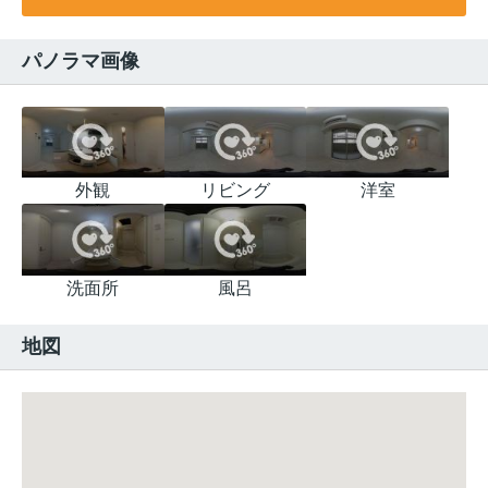
パノラマ画像
外観
リビング
洋室
洗面所
風呂
地図