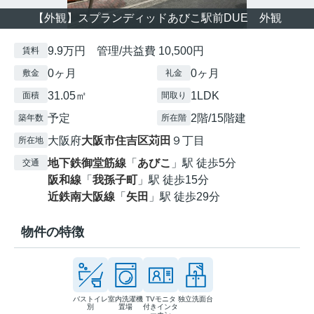
【外観】スプランディッドあびこ駅前DUE 外観
9.9万円 管理/共益費 10,500円
賃料
0ヶ月
0ヶ月
敷金
礼金
31.05㎡
1LDK
面積
間取り
予定
2階/15階建
築年数
所在階
大阪府
大阪市住吉区
苅田
９丁目
所在地
地下鉄御堂筋線
「
あびこ
」駅 徒歩5分
交通
阪和線
「
我孫子町
」駅 徒歩15分
近鉄南大阪線
「
矢田
」駅 徒歩29分
物件の特徴
バストイレ
室内洗濯機
TVモニタ
独立洗面台
別
置場
付きインタ