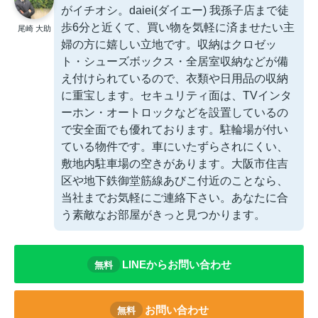
がイチオシ。daiei(ダイエー) 我孫子店まで徒
歩6分と近くて、買い物を気軽に済ませたい主
尾崎 大助
婦の方に嬉しい立地です。収納はクロゼッ
ト・シューズボックス・全居室収納などが備
え付けられているので、衣類や日用品の収納
に重宝します。セキュリティ面は、TVインタ
ーホン・オートロックなどを設置しているの
で安全面でも優れております。駐輪場が付い
ている物件です。車にいたずらされにくい、
敷地内駐車場の空きがあります。大阪市住吉
区や地下鉄御堂筋線あびこ付近のことなら、
当社までお気軽にご連絡下さい。あなたに合
う素敵なお部屋がきっと見つかります。
LINEからお問い合わせ
無料
お問い合わせ
無料