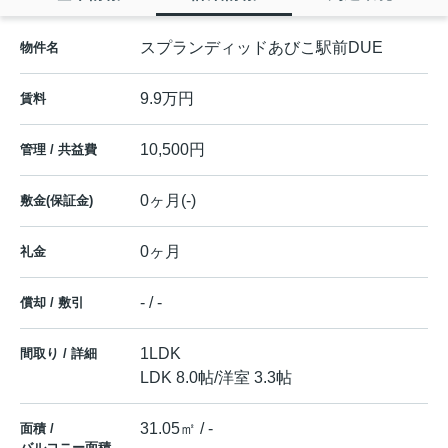
スプランディッドあびこ駅前DUE
物件名
9.9万円
賃料
10,500円
管理 / 共益費
0ヶ月(-)
敷金(保証金)
0ヶ月
礼金
- / -
償却 / 敷引
1LDK
間取り / 詳細
LDK 8.0帖
/
洋室 3.3帖
31.05㎡ / -
面積 /
バルコニー面積