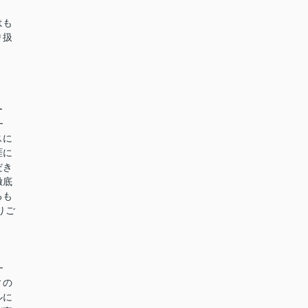
はも
り扱
ー
━
スに
涯に
だき
徹底
るも
りご
━
ィの
ルに