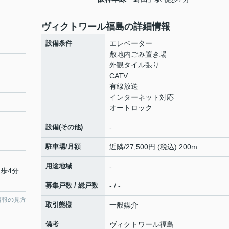
ヴィクトワール福島の詳細情報
設備条件
エレベーター
敷地内ごみ置き場
外観タイル張り
CATV
有線放送
インターネット対応
オートロック
設備(その他)
-
駐車場/月額
近隣/27,500円 (税込) 200m
用途地域
-
徒歩4分
募集戸数 / 総戸数
- / -
情報の見方
取引態様
一般媒介
備考
ヴィクトワール福島