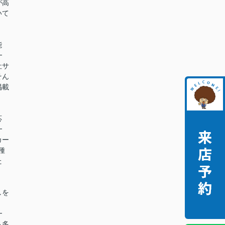
が高
いて
能
━
社サ
そん
掲載
。
応
━
カー
種
た
。
しを
━
も多