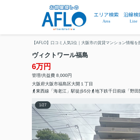
エリア検索
沿線検
Area
Line
【AFLO】口コミ人気1位｜大阪市の賃貸マンション情報を
ヴィクトワール福島
6万円
管理/共益費 8,000円
大阪府
大阪市福島区
大開
１丁目
東西線「海老江」駅徒歩5分
地下鉄千日前線「野田
1
/
27