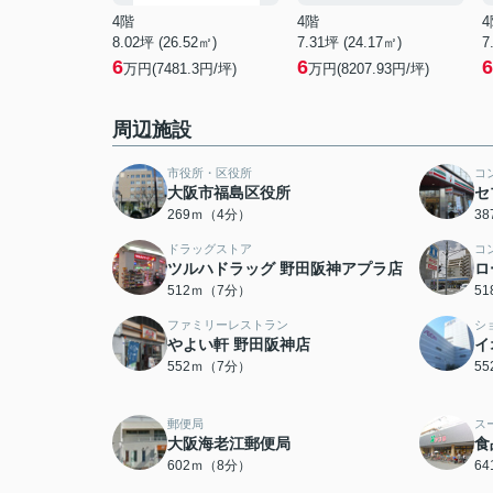
4階
4階
4
8.02坪 (26.52㎡)
7.31坪 (24.17㎡)
7
6
6
6
万円(7481.3円/坪)
万円(8207.93円/坪)
周辺施設
市役所・区役所
コ
大阪市福島区役所
セ
269ｍ（4分）
3
ドラッグストア
コ
ツルハドラッグ 野田阪神アプラ店
ロ
512ｍ（7分）
5
ファミリーレストラン
シ
やよい軒 野田阪神店
イ
552ｍ（7分）
5
郵便局
ス
大阪海老江郵便局
食
602ｍ（8分）
6