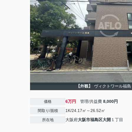
【外観】
ヴィクトワール福島
6万円
管理/共益費
8,000円
価格
1K/24.17㎡～26.52㎡
間取り/面積
大阪府
大阪市福島区
大開
１丁目
所在地