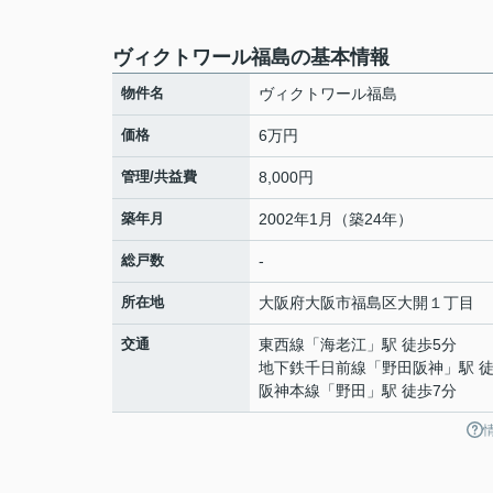
ヴィクトワール福島の基本情報
物件名
ヴィクトワール福島
価格
6万円
管理/共益費
8,000円
築年月
2002年1月（築24年）
総戸数
-
所在地
大阪府
大阪市福島区
大開
１丁目
交通
東西線
「
海老江
」駅 徒歩5分
地下鉄千日前線
「
野田阪神
」駅 
阪神本線
「
野田
」駅 徒歩7分