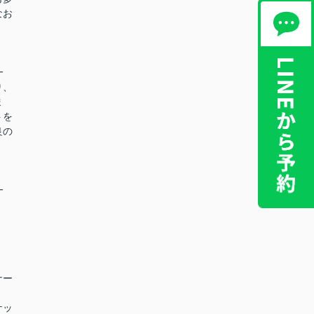
なお
━
り、
ま
トを
良の
━
ナー
ケッ