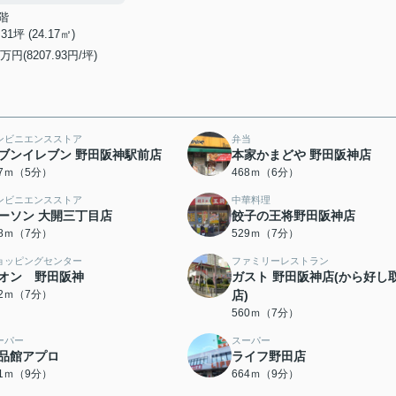
階
.31坪 (24.17㎡)
万円(8207.93円/坪)
ンビニエンスストア
弁当
ブンイレブン 野田阪神駅前店
本家かまどや 野田阪神店
87ｍ（5分）
468ｍ（6分）
ンビニエンスストア
中華料理
ーソン 大開三丁目店
餃子の王将野田阪神店
18ｍ（7分）
529ｍ（7分）
ョッピングセンター
ファミリーレストラン
オン 野田阪神
ガスト 野田阪神店(から好し
52ｍ（7分）
店)
560ｍ（7分）
ーパー
スーパー
品館アプロ
ライフ野田店
41ｍ（9分）
664ｍ（9分）