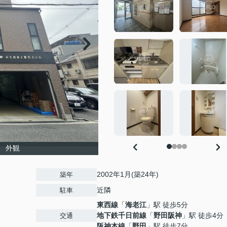
 外観
2002年1月(築24年)
築年
近隣
駐車
東西線
「
海老江
」駅 徒歩5分
地下鉄千日前線
「
野田阪神
」駅 徒歩4分
交通
阪神本線
「
野田
」駅 徒歩7分