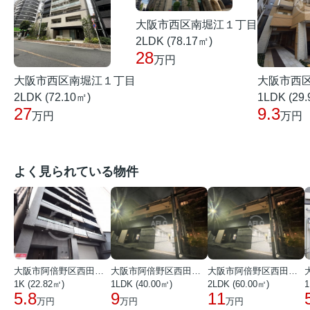
大阪市西区南堀江１丁目
2LDK (78.17㎡)
28
万円
大阪市西区南堀江１丁目
大阪市西
2LDK (72.10㎡)
1LDK (29
27
9.3
万円
万円
よく見られている物件
大阪市阿倍野区西田辺町１丁目
大阪市阿倍野区西田辺町１丁目
大阪市阿倍野区西田辺町１丁目
1K (22.82㎡)
1LDK (40.00㎡)
2LDK (60.00㎡)
1
5.8
9
11
万円
万円
万円