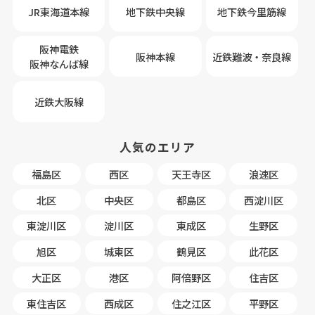
JR東海道本線
地下鉄中央線
地下鉄今里筋線
阪神電鉄
阪神本線
近鉄難波・奈良線
阪神なんば線
近鉄大阪線
人気のエリア
福島区
西区
天王寺区
浪速区
北区
中央区
都島区
西淀川区
東淀川区
淀川区
東成区
生野区
旭区
城東区
鶴見区
此花区
大正区
港区
阿倍野区
住吉区
東住吉区
西成区
住之江区
平野区