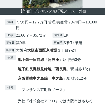
【外観】プレサンス京町堀ノース 外観
7.7万円～12.7万円 管理/共益費 7,470円～10,000
賃料
円
21.66㎡～35.72㎡
1K
面積
間取り
築9年
3階/14階建
築年数
所在階
大阪府
大阪市西区
京町堀
３丁目9-24
所在地
交通
地下鉄千日前線
「
阿波座
」駅 徒歩3分
地下鉄長堀鶴見緑地
「
西長堀
」駅 徒歩13分
京阪電鉄中之島線
「
中之島
」駅 徒歩12分
備考
「プレサンス京町堀ノース」
弊社『株式会社アフロ』では大阪市はもちろ