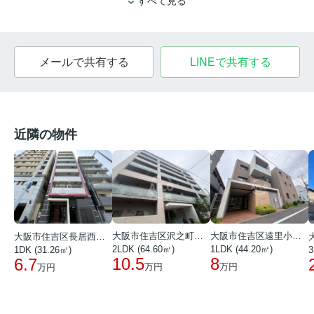
すべて見る
メールで共有する
LINEで共有する
近隣の物件
大阪市住吉区沢之町２丁目
大阪市住吉区遠里小野２丁目
大阪市住吉区長居西３丁目
2LDK (64.60㎡)
1LDK (44.20㎡)
1DK (31.26㎡)
3
10.5
8
6.7
万円
万円
万円