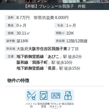
【外観】フレシュール我孫子 外観
8.7万円 管理/共益費 8,000円
賃料
0ヶ月
1ヶ月
敷金
礼金
30.11㎡
1DK
面積
間取り
築18年
12階/12階建
築年数
所在階
大阪府
大阪市住吉区
我孫子東
２丁目
所在地
地下鉄御堂筋線
「
あびこ
」駅 徒歩2分
交通
阪和線
「
我孫子町
」駅 徒歩10分
地下鉄御堂筋線
「
長居
」駅 徒歩15分
物件の特徴
バストイレ
室内洗濯機
TVモニタ
独立洗面台
別
置場
付きインタ