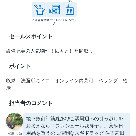
ーホン
浴室乾燥機
オートロッ
エレベータ
ク
ー
セールスポイント
設備充実の人気物件！広々とした間取り！
ポイント
収納
洗面所にドア
オンライン内見可
ベランダ
給
湯
担当者のコメント
地下鉄御堂筋線あびこ駅周辺への引っ越しを
お考えなら「フレシュール我孫子」。薬や日
用品を買うのに便利なスギドラッグ 住吉苅田
尾崎 大助