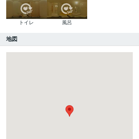
トイレ
風呂
地図