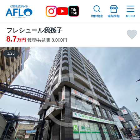
フレシュール我孫子
8.7
万円
管理/共益費 8,000円
1
/
26