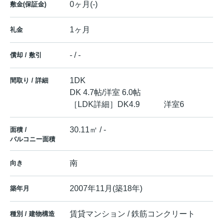
0ヶ月(-)
敷金(保証金)
1ヶ月
礼金
- / -
償却 / 敷引
1DK
間取り / 詳細
DK 4.7帖
/
洋室 6.0帖
［LDK詳細］DK4.9 洋室6
30.11㎡ / -
面積 /
バルコニー面積
南
向き
2007年11月(築18年)
築年月
賃貸マンション / 鉄筋コンクリート
種別 / 建物構造