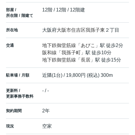
12階 / 12階 / 12階建
部屋 /
所在階 / 階建て
大阪府
大阪市住吉区
我孫子東
２丁目
所在地
地下鉄御堂筋線
「
あびこ
」駅 徒歩2分
交通
阪和線
「
我孫子町
」駅 徒歩10分
地下鉄御堂筋線
「
長居
」駅 徒歩15分
近隣(1台) / 19,800円 (税込) 300m
駐車場 / 月額
- / -
更新料 /
更新事務手数料
2年
契約期間
空家
現況