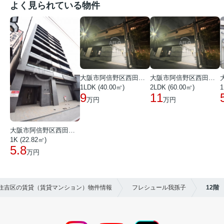
よく見られている物件
大阪市阿倍野区西田辺町１丁目
大阪市阿倍野区西田辺町１丁目
1LDK (40.00㎡)
2LDK (60.00㎡)
1
9
11
万円
万円
大阪市阿倍野区西田辺町１丁目
1K (22.82㎡)
5.8
万円
市住吉区の賃貸（賃貸マンション）物件情報
フレシュール我孫子
12階