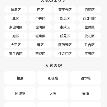
人気のエリア
福島区
西区
天王寺区
浪速区
北区
中央区
都島区
西淀川区
東淀川区
淀川区
東成区
生野区
旭区
城東区
鶴見区
此花区
大正区
港区
阿倍野区
住吉区
東住吉区
西成区
住之江区
平野区
人気の駅
福島
肥後橋
四ツ橋
阿波座
大阪
天満