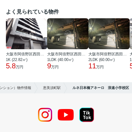
よく見られている物件
大阪市阿倍野区西田辺町１丁目
大阪市阿倍野区西田辺町１丁目
大阪市阿倍野区西田辺町１丁目
1K (22.82㎡)
1LDK (40.00㎡)
2LDK (60.00㎡)
1
5.8
9
11
万円
万円
万円
マンション）物件情報
恵美須町駅
ルネ日本橋アネーロ 浪速小学校区