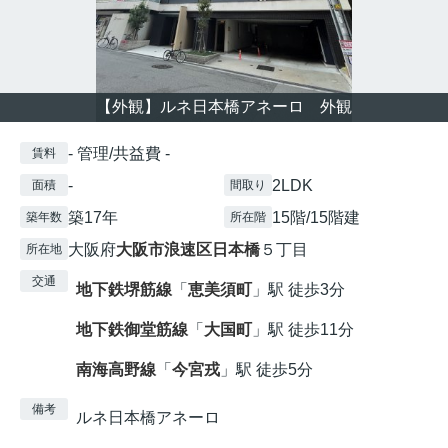
【外観】ルネ日本橋アネーロ 外観
- 管理/共益費 -
賃料
-
2LDK
面積
間取り
築17年
15階/15階建
築年数
所在階
大阪府
大阪市浪速区
日本橋
５丁目
所在地
交通
地下鉄堺筋線
「
恵美須町
」駅 徒歩3分
地下鉄御堂筋線
「
大国町
」駅 徒歩11分
南海高野線
「
今宮戎
」駅 徒歩5分
備考
ルネ日本橋アネーロ