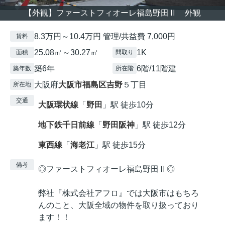
【外観】ファーストフィオーレ福島野田Ⅱ 外観
8.3万円～10.4万円 管理/共益費 7,000円
賃料
25.08㎡～30.27㎡
1K
面積
間取り
築6年
6階/11階建
築年数
所在階
大阪府
大阪市福島区
吉野
５丁目
所在地
交通
大阪環状線
「
野田
」駅 徒歩10分
地下鉄千日前線
「
野田阪神
」駅 徒歩12分
東西線
「
海老江
」駅 徒歩15分
備考
◎ファーストフィオーレ福島野田Ⅱ◎
弊社『株式会社アフロ』では大阪市はもちろ
んのこと、大阪全域の物件を取り扱っており
ます！！