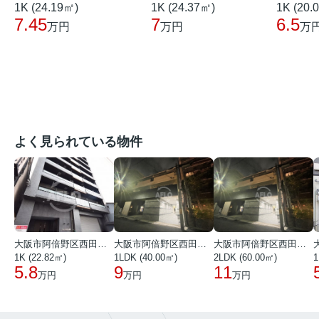
1K (24.19㎡)
1K (24.37㎡)
1K (20.
7.45
7
6.5
万円
万円
万
よく見られている物件
大阪市阿倍野区西田辺町１丁目
大阪市阿倍野区西田辺町１丁目
大阪市阿倍野区西田辺町１丁目
1K (22.82㎡)
1LDK (40.00㎡)
2LDK (60.00㎡)
1
5.8
9
11
万円
万円
万円