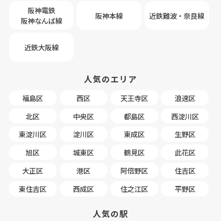
阪神電鉄
阪神本線
近鉄難波・奈良線
阪神なんば線
近鉄大阪線
人気のエリア
福島区
西区
天王寺区
浪速区
北区
中央区
都島区
西淀川区
東淀川区
淀川区
東成区
生野区
旭区
城東区
鶴見区
此花区
大正区
港区
阿倍野区
住吉区
東住吉区
西成区
住之江区
平野区
人気の駅