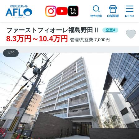
ファーストフィオーレ福島野田Ⅱ
空室4
8.3万円～10.4万円
管理/共益費 7,000円
1
/
29