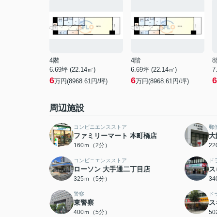
4階
4階
8
6.69坪 (22.14㎡)
6.69坪 (22.14㎡)
7
6
6
6
万円(8968.61円/坪)
万円(8968.61円/坪)
周辺施設
コンビニエンスストア
郵
ファミリーマート 本町橋店
大
160ｍ（2分）
2
コンビニエンスストア
ド
ローソン 大手通二丁目店
ス
325ｍ（5分）
3
警察
ド
東警察
ス
400ｍ（5分）
5