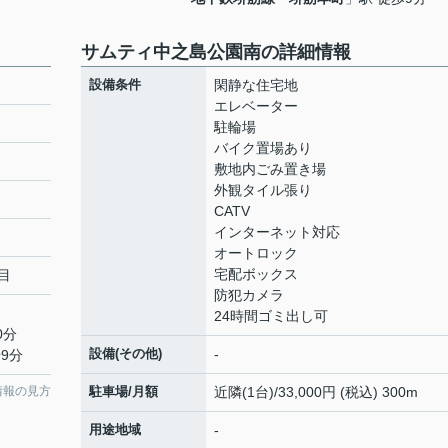
サムティ中之島公園南の詳細情報
設備条件
閑静な住宅地
エレベーター
駐輪場
バイク置場あり
敷地内ごみ置き場
外観タイル張り
CATV
インターネット対応
オートロック
宅配ボックス
目
防犯カメラ
24時間ゴミ出し可
0分
設備(その他)
-
9分
情報の見方
駐車場/月額
近隣(1台)/33,000円 (税込) 300m
用途地域
-