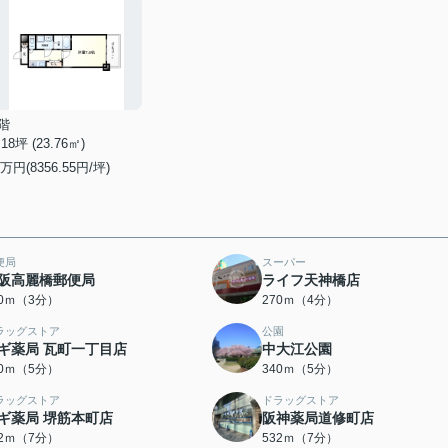
階
.18坪 (23.76㎡)
万円(8356.55円/坪)
便局
スーパー
阪高麗橋郵便局
ライフ天神橋店
20ｍ（3分）
270ｍ（4分）
ラッグストア
公園
ギ薬局 瓦町一丁目店
中大江公園
40ｍ（5分）
340ｍ（5分）
ラッグストア
ドラッグストア
ギ薬局 堺筋本町店
阪神薬局道修町店
02ｍ（7分）
532ｍ（7分）