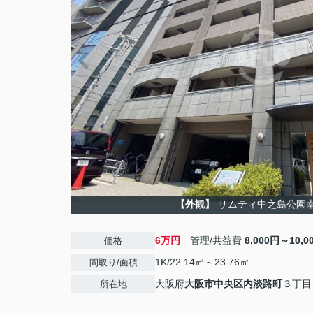
【外観】
サムティ中之島公園
6万円
管理/共益費
8,000円～10,0
価格
1K/22.14㎡～23.76㎡
間取り/面積
大阪府
大阪市中央区
内淡路町
３丁目
所在地