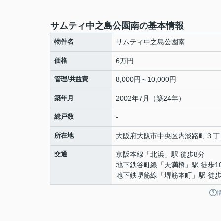
サムティ中之島公園南の基本情報
物件名
サムティ中之島公園南
価格
6万円
管理/共益費
8,000円～10,000円
築年月
2002年7月（築24年）
総戸数
-
所在地
大阪府
大阪市中央区
内淡路町
３丁
交通
京阪本線
「
北浜
」駅 徒歩8分
地下鉄谷町線
「
天満橋
」駅 徒歩1
地下鉄堺筋線
「
堺筋本町
」駅 徒歩