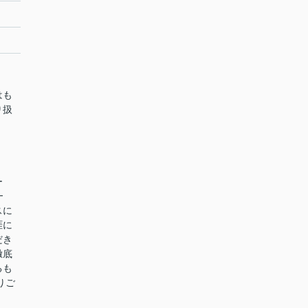
はも
り扱
ー
━
スに
涯に
だき
徹底
るも
りご