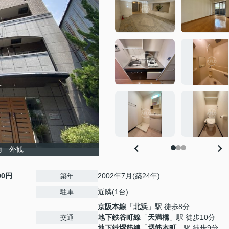
南 外観
00円
2002年7月(築24年)
築年
近隣(1台)
駐車
京阪本線
「
北浜
」駅 徒歩8分
地下鉄谷町線
「
天満橋
」駅 徒歩10分
交通
地下鉄堺筋線
「
堺筋本町
」駅 徒歩9分