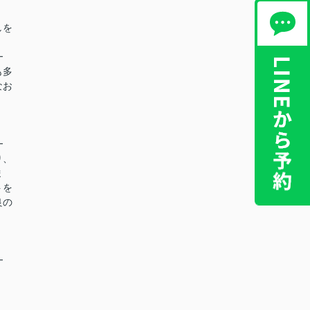
しを
━
も多
なお
━
り、
ま
トを
良の
━