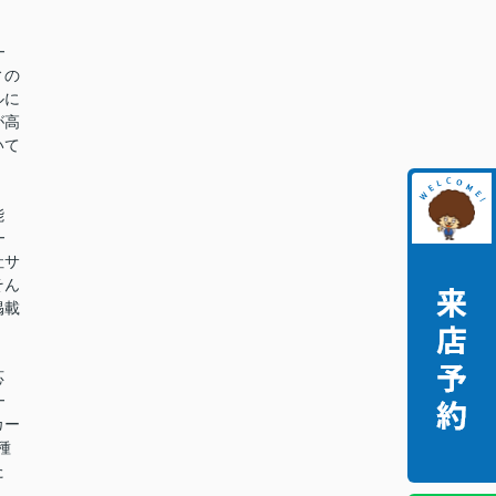
━
ィの
ルに
が高
いて
能
━
社サ
そん
掲載
。
応
━
カー
種
た
。