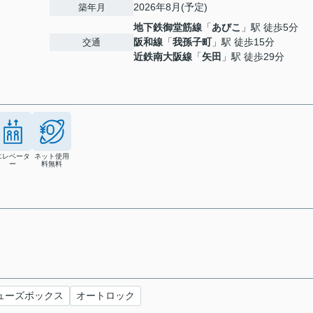
2026年8月(予定)
築年月
地下鉄御堂筋線
「
あびこ
」駅 徒歩5分
阪和線
「
我孫子町
」駅 徒歩15分
交通
近鉄南大阪線
「
矢田
」駅 徒歩29分
エレベータ
ネット使用
ー
料無料
ューズボックス
オートロック