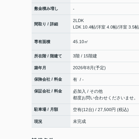
敷金積み増し
-
2LDK
間取り / 詳細
LDK 10.4帖
/
洋室 4.0帖
/
洋室 3.5帖
45.10㎡
専有面積
3階 / 15階建
所在階 / 階建て
2026年8月(予定)
築年月
保険会社 / 料金
有 / -
保証会社 / 料金
必加入 / その他
都度お問い合わせくださいませ。
駐車場 / 月額
空有(12台) / 27,500円 (税込)
未完成
現況