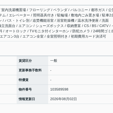
/ 室内洗濯機置場 / フローリング / ベランダ / バルコニー / 都市ガス / 公
テム / エレベーター / 照明器具付き / 駐輪場 / 敷地内ごみ置き場 / 駐車2
 / バス・トイレ別 / 追焚機能浴室 / 浴室乾燥機 / 温水洗浄便座 / 洗面
立洗面台 / エアコン / シューズボックス / 収納豊富 / CS / BS / CATV /
/ オートロック / TVモニタ付インターホン / 防犯カメラ / 24時間ゴミ
 / エアコン3台 / エアコン全室 / 全室照明付き / 初期費用カード決済可
一般
賃貸区分
-
更新事務手数料
-
特優賃
103589598
物件番号
2026年08月02日
情報更新日