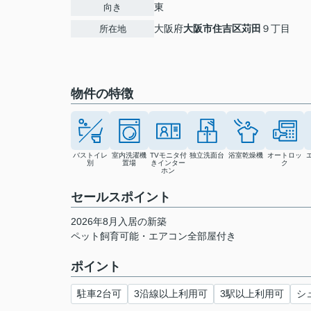
東
向き
大阪府
大阪市住吉区
苅田
９丁目
所在地
物件の特徴
バストイレ
室内洗濯機
TVモニタ付
独立洗面台
浴室乾燥機
オートロッ
別
置場
きインター
ク
ホン
セールスポイント
2026年8月入居の新築
ペット飼育可能・エアコン全部屋付き
ポイント
駐車2台可
3沿線以上利用可
3駅以上利用可
シ