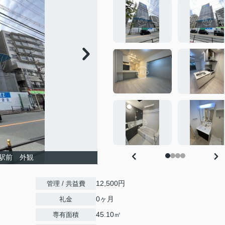
駅前 外観
12,500円
管理 / 共益費
0ヶ月
礼金
45.10㎡
専有面積