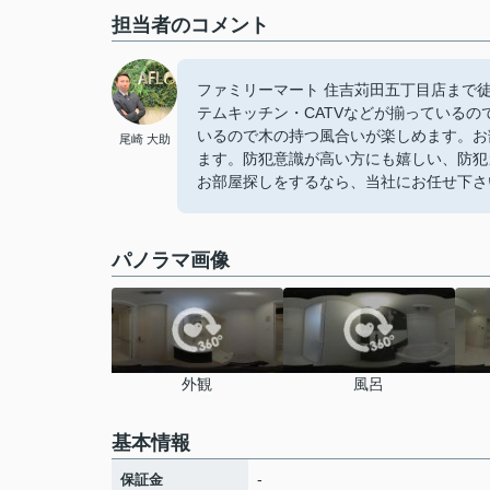
担当者のコメント
ファミリーマート 住吉苅田五丁目店まで
テムキッチン・CATVなどが揃っている
いるので木の持つ風合いが楽しめます。お
尾崎 大助
ます。防犯意識が高い方にも嬉しい、防犯
お部屋探しをするなら、当社にお任せ下さ
パノラマ画像
外観
風呂
基本情報
-
保証金