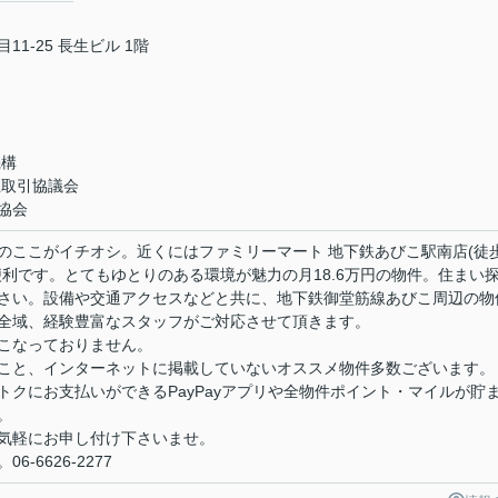
1-25 長生ビル 1階
機構
正取引協議会
協会
のここがイチオシ。近くにはファミリーマート 地下鉄あびこ駅南店(徒
利です。とてもゆとりのある環境が魅力の月18.6万円の物件。住まい
さい。設備や交通アクセスなどと共に、地下鉄御堂筋線あびこ周辺の物
全域、経験豊富なスタッフがご対応させて頂きます。
こなっておりません。
こと、インターネットに掲載していないオススメ物件多数ございます。
クにお支払いができるPayPayアプリや全物件ポイント・マイルが貯
。
気軽にお申し付け下さいませ。
-6626-2277