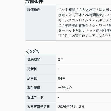
設備条件
設備条件
ペット相談 / ２人入居可 / 法人可 
水道 / 公共下水 / 24時間換気シス
可 / ガスコンロ / システムキッチン
台 / 洗髪洗面化粧台 / シャワー / 独
ターネット対応 / ネット使用料無料 
可 / 住戸内覧可能 / エアコン2台
その他
2年
契約期間
-
更新料
84戸
総戸数
一般媒介
取引態様
-
管理コード
2026年08月13日
次回更新予定日