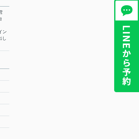
営
台
 イン
出し