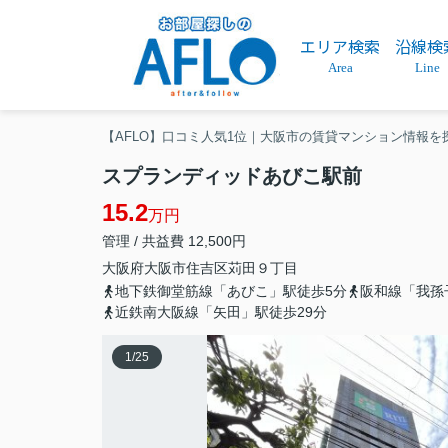
エリア検索
沿線検
Area
Line
【AFLO】口コミ人気1位｜大阪市の賃貸マンション情報を
スプランディッドあびこ駅前
15.2
万円
管理 / 共益費 12,500円
大阪府
大阪市住吉区
苅田
９丁目
地下鉄御堂筋線「あびこ」駅徒歩5分
阪和線「我孫
近鉄南大阪線「矢田」駅徒歩29分
1
/
25