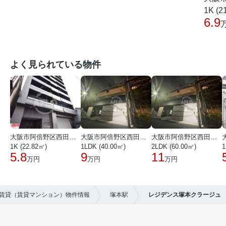
1K (2
6.9
よく見られている物件
大阪市阿倍野区西田辺町１丁目
大阪市阿倍野区西田辺町１丁目
大阪市阿倍野区西田辺町１丁目
1K (22.82㎡)
1LDK (40.00㎡)
2LDK (60.00㎡)
1
5.8
9
11
万円
万円
万円
の賃貸（賃貸マンション）物件情報
塚本駅
レジデンス塚本クラージュ