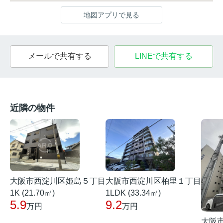
地図アプリで見る
メールで共有する
LINEで共有する
近隣の物件
大阪市西淀川区姫島５丁目
大阪市西淀川区柏里１丁目
1K (21.70㎡)
1LDK (33.34㎡)
5.9
9.2
万円
万円
大阪