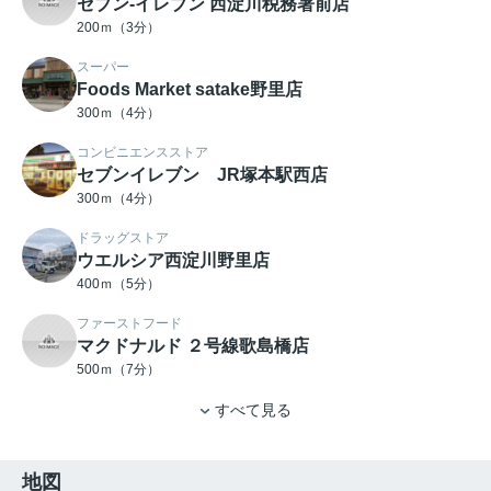
セブン-イレブン 西淀川税務署前店
200ｍ（3分）
スーパー
Foods Market satake野里店
300ｍ（4分）
コンビニエンスストア
セブンイレブン JR塚本駅西店
300ｍ（4分）
ドラッグストア
ウエルシア西淀川野里店
400ｍ（5分）
ファーストフード
マクドナルド ２号線歌島橋店
500ｍ（7分）
すべて見る
地図