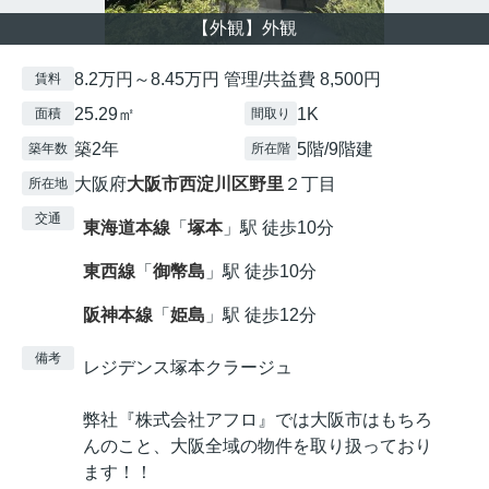
【外観】外観
8.2万円～8.45万円 管理/共益費 8,500円
賃料
25.29㎡
1K
面積
間取り
築2年
5階/9階建
築年数
所在階
大阪府
大阪市西淀川区
野里
２丁目
所在地
交通
東海道本線
「
塚本
」駅 徒歩10分
東西線
「
御幣島
」駅 徒歩10分
阪神本線
「
姫島
」駅 徒歩12分
備考
レジデンス塚本クラージュ
弊社『株式会社アフロ』では大阪市はもちろ
んのこと、大阪全域の物件を取り扱っており
ます！！