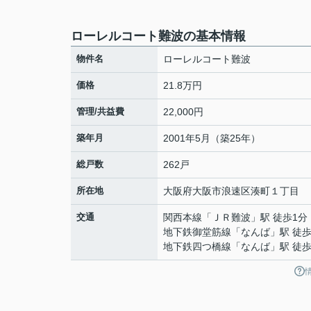
ローレルコート難波の基本情報
物件名
ローレルコート難波
価格
21.8万円
管理/共益費
22,000円
築年月
2001年5月（築25年）
総戸数
262戸
所在地
大阪府
大阪市浪速区
湊町
１丁目
交通
関西本線
「
ＪＲ難波
」駅 徒歩1分
地下鉄御堂筋線
「
なんば
」駅 徒歩
地下鉄四つ橋線
「
なんば
」駅 徒歩