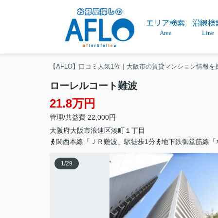
エリア検索
沿線検
Area
Line
【AFLO】口コミ人気1位｜大阪市の賃貸マンション情報を
ローレルコート難波
21.8万円
管理/共益費 22,000円
大阪府
大阪市浪速区
湊町
１丁目
関西本線「ＪＲ難波」駅徒歩1分
地下鉄御堂筋線「
1
/
29