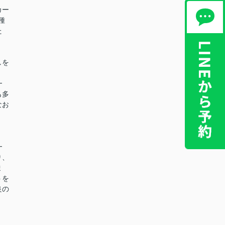
カー
種
た
。
しを
━
も多
なお
━
り、
ま
トを
良の