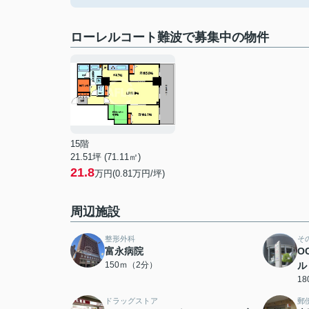
ローレルコート難波で募集中の物件
15階
21.51坪 (71.11㎡)
21.8
万円(0.81万円/坪)
周辺施設
整形外科
そ
富永病院
O
150ｍ（2分）
ル
1
ドラッグストア
郵