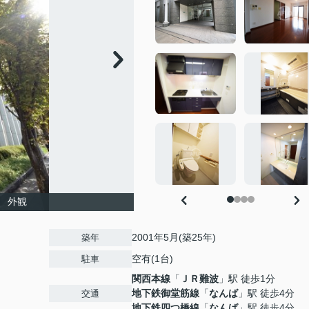
 外観
2001年5月(築25年)
築年
空有(1台)
駐車
関西本線
「
ＪＲ難波
」駅 徒歩1分
地下鉄御堂筋線
「
なんば
」駅 徒歩4分
交通
地下鉄四つ橋線
「
なんば
」駅 徒歩4分