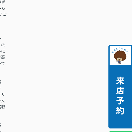
徹底
るも
りご
━
ィの
ルに
が高
いて
能
━
社サ
そん
掲載
。
応
━