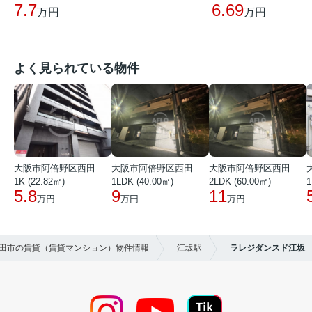
7.7
6.69
万円
万円
よく見られている物件
大阪市阿倍野区西田辺町１丁目
大阪市阿倍野区西田辺町１丁目
大阪市阿倍野区西田辺町１丁目
1K (22.82㎡)
1LDK (40.00㎡)
2LDK (60.00㎡)
1
5.8
9
11
万円
万円
万円
】吹田市の賃貸（賃貸マンション）物件情報
江坂駅
ラレジダンスド江坂