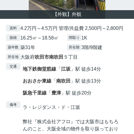
【外観】外観
4.2万円～4.5万円 管理/共益費 2,500円～2,800円
賃料
16.25㎡～18.58㎡
1K
面積
間取り
築31年
3階/9階建
築年数
所在階
大阪府
吹田市
南吹田
５丁目
所在地
交通
地下鉄御堂筋線
「
江坂
」駅 徒歩14分
おおさか東線
「
南吹田
」駅 徒歩13分
阪急千里線
「
豊津
」駅 徒歩20分
備考
ラ・レジダンス・ド・江坂
弊社『株式会社アフロ』では大阪市はもちろ
んのこと、大阪全域の物件を取り扱っており