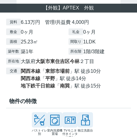
【外観】APTEX 外観
6.13万円 管理/共益費 4,000円
賃料
0ヶ月
0ヶ月
敷金
礼金
25.23㎡
1LDK
面積
間取り
築1年
1階/3階建
築年数
所在階
大阪府
大阪市東住吉区
今林
２丁目
所在地
関西本線
「
東部市場前
」駅 徒歩10分
交通
関西本線
「
平野
」駅 徒歩14分
地下鉄千日前線
「
南巽
」駅 徒歩15分
物件の特徴
バストイレ
室内洗濯機
TVモニタ
独立洗面台
別
置場
付きインタ