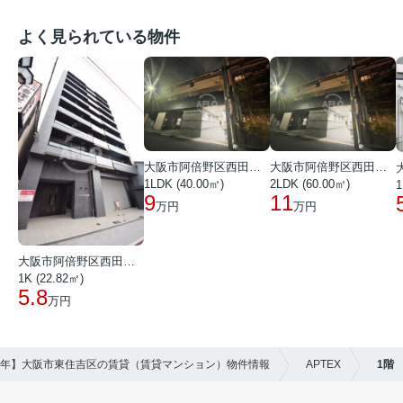
よく見られている物件
大阪市阿倍野区西田辺町１丁目
大阪市阿倍野区西田辺町１丁目
1LDK (40.00㎡)
2LDK (60.00㎡)
1
9
11
万円
万円
大阪市阿倍野区西田辺町１丁目
1K (22.82㎡)
5.8
万円
26年】大阪市東住吉区の賃貸（賃貸マンション）物件情報
APTEX
1階