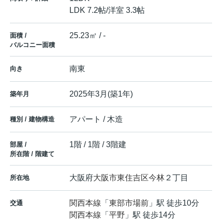
LDK 7.2帖
/
洋室 3.3帖
25.23㎡ / -
面積 /
バルコニー面積
南東
向き
2025年3月(築1年)
築年月
アパート / 木造
種別 / 建物構造
1階 / 1階 / 3階建
部屋 /
所在階 / 階建て
大阪府
大阪市東住吉区
今林
２丁目
所在地
関西本線
「
東部市場前
」駅 徒歩10分
交通
関西本線
「
平野
」駅 徒歩14分