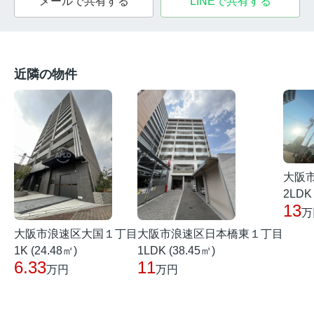
メールで共有する
LINEで共有する
近隣の物件
大阪
2LDK 
13
万
大阪市浪速区大国１丁目
大阪市浪速区日本橋東１丁目
1K (24.48㎡)
1LDK (38.45㎡)
6.33
11
万円
万円