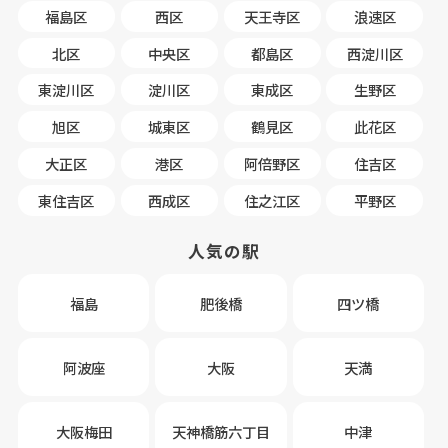
福島区
西区
天王寺区
浪速区
北区
中央区
都島区
西淀川区
東淀川区
淀川区
東成区
生野区
旭区
城東区
鶴見区
此花区
大正区
港区
阿倍野区
住吉区
東住吉区
西成区
住之江区
平野区
人気の駅
福島
肥後橋
四ツ橋
阿波座
大阪
天満
大阪梅田
天神橋筋六丁目
中津