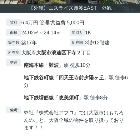
【外観】エスライズ難波EAST 外観
6.4万円 管理/共益費 5,000円
賃料
24.02㎡～24.14㎡
1K
面積
間取り
築17年
3階/12階建
築年数
所在階
大阪府
大阪市浪速区
下寺
２丁目
所在地
交通
南海本線
「
難波
」駅 徒歩10分
地下鉄谷町線
「
四天王寺前夕陽ヶ丘
」駅 徒歩6
分
地下鉄堺筋線
「
恵美須町
」駅 徒歩8分
備考
弊社『株式会社アフロ』では大阪市はもちろ
んのこと、大阪全域の物件を取り扱っており
ます！！