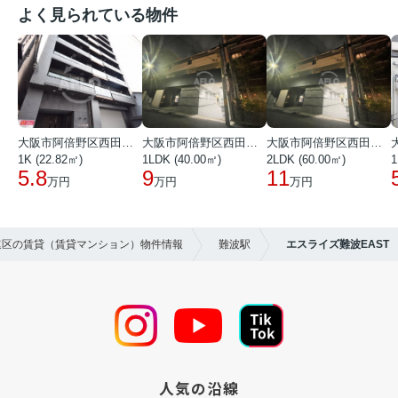
よく見られている物件
大阪市阿倍野区西田辺町１丁目
大阪市阿倍野区西田辺町１丁目
大阪市阿倍野区西田辺町１丁目
1K (22.82㎡)
1LDK (40.00㎡)
2LDK (60.00㎡)
1
5.8
9
11
万円
万円
万円
浪速区の賃貸（賃貸マンション）物件情報
難波駅
エスライズ難波EAST
人気の沿線